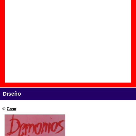
Edición
Título:
Demonios Tus Ojos (con Demonios Tus Ojos)
Formato:
LP de vinilo de 12’’
Fecha de publicación:
1988
Discográfica(s):
Gasa
Referencia:
????
Grupo(s)
:
Corcobado
Diseño
©
Gasa