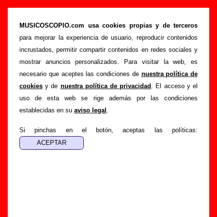
“Demonios Tus Ojos (con Demonios Tus
Ojos)” (LP de vinilo de 12’’, 1988) - Corcobado
MUSICOSCOPIO.com usa cookies propias y de terceros
para mejorar la experiencia de usuario, reproducir contenidos
>
>
Portada
Corcobado
Discografía
incrustados, permitir compartir contenidos en redes sociales y
>
Demonios Tus Ojos (con Demonios Tus Ojos)
mostrar anuncios personalizados. Para visitar la web, es
necesario que aceptes las condiciones de
nuestra política de
Esta página pretende recopilar todo tipo de información
cookies
y de
nuestra política de privacidad
. El acceso y el
sobre el
disco “Demonios Tus Ojos (con Demonios Tus
uso de esta web se rige además por las condiciones
Ojos)”
, interpretado por
Corcobado
. Además del listado de
establecidas en su
aviso legal
.
canciones incluidas en el disco, también se mostrarán en
esta página otros tipos de información a medida que estén
Si pinchas en el botón, aceptas las políticas:
disponibles: los datos relacionados con su publicación, los
créditos de la grabación de las canciones (productor,
músicos, colaboradores y responsables de la grabación, las
mezclas y la masterización), información sobre otras
ediciones en otros formatos, curiosidades relacionadas con
el disco... Si encuentras errores o tienes información
adicional, puedes ayudar a
completar esta información
.