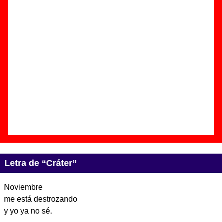
Autor(es) de la letra - Fernando Alfaro
Autor(es) de la música - Fernando Alfaro
Discos en los que aparece “Cráter”
“
Los diarios de petróleo (Último
fragmento)
” (
CD-EP
)
Grupo(s):
Chucho
Discográfica(s):
Virgin Records España
-
Referencia:
????
Fecha de publicación:
08 de enero de
2002
Letra de “Cráter”
Noviembre
me está destrozando
y yo ya no sé.