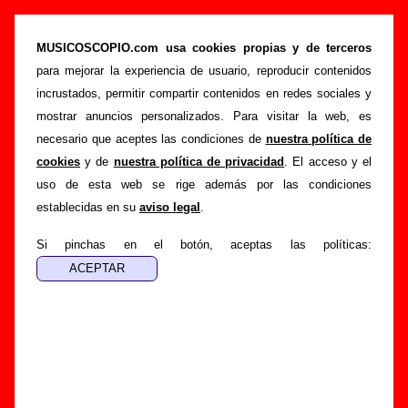
“Cráter”, canción de Chucho (Letra e
información)
MUSICOSCOPIO.com usa cookies propias y de terceros
para mejorar la experiencia de usuario, reproducir contenidos
>
>
>
Portada
Chucho
Canciones
Cráter
incrustados, permitir compartir contenidos en redes sociales y
Esta página pretende recopilar todo tipo de información
mostrar anuncios personalizados. Para visitar la web, es
sobre la
canción "Cráter
" interpretada por
Chucho
.
necesario que aceptes las condiciones de
nuestra política de
Además de su letra, también aparecerá información sobre el
cookies
y de
nuestra política de privacidad
. El acceso y el
autor o los autores, sobre los discos en los que está incluido
uso de esta web se rige además por las condiciones
este tema, sobre la grabación del mismo, sobre versiones a
establecidas en su
aviso legal
.
cargo de otros grupos... Si encuentras errores o tienes
información adicional, puedes ayudar a
completar esta
Si pinchas en el botón, aceptas las políticas:
información
.
Autores, versiones, ediciones... de “Cráter”