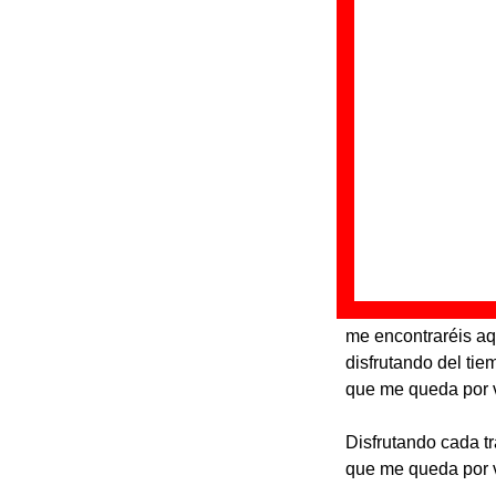
aniversario de la pu
Discos en los qu
“
M
Gr
Di
Fe
Letra de “Magic
Si preguntáis por m
me encontraréis aq
disfrutando del tie
que me queda por v
Disfrutando cada t
que me queda por v