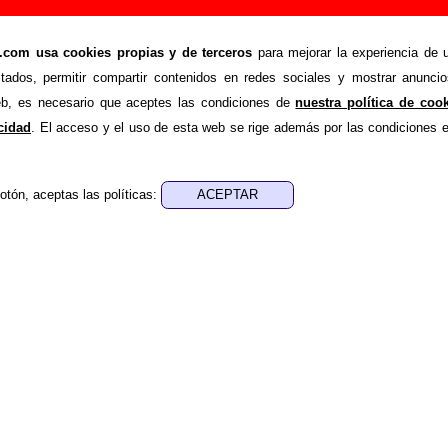
aggot)”, canción de Chucho (Letra e informació
om usa cookies propias y de terceros
para mejorar la experiencia de u
>
>
Canciones
Magic 2019 (Maggot)
stados, permitir compartir contenidos en redes sociales y mostrar anuncio
de recopilar todo tipo de información sobre la
canción "Mag
web, es necesario que aceptes las condiciones de
nuestra política de coo
hucho
. Además de su letra, también aparecerá información s
acidad
. El acceso y el uso de esta web se rige además por las condiciones 
 discos en los que está incluido este tema, sobre la grabaci
de otros grupos... Si encuentras errores o tienes informació
otón, aceptas las políticas:
r esta información
.
nes, ediciones... de “Magic 2019 (Maggot)”
ra - Fernando Alfaro
ica - Fernando Alfaro
ión “Magic” a cargo de Javier Fernández Milla de Chucho con 