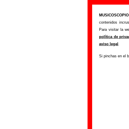
“Magic 2019 (M
MUSICOSCOPIO.c
>
Portada
Chucho
contenidos incru
Esta página preten
Para visitar la 
interpretada por
C
política de priv
autores, sobre los
aviso legal
.
versiones a cargo 
Si pinchas en el b
ayudar a
completa
Autores, versio
Autor(es) de la let
Autor(es) de la mús
Versión de la canc