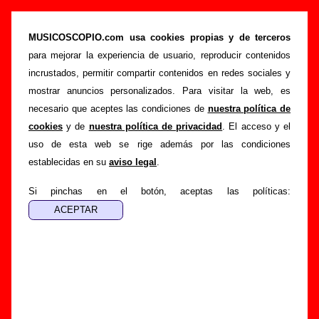
“Los años luz” (CD, 2016) - Chucho
MUSICOSCOPIO.com usa cookies propias y de terceros
>
>
>
Portada
Chucho
Discografía
Los años luz
para mejorar la experiencia de usuario, reproducir contenidos
Esta página pretende recopilar todo tipo de información
incrustados, permitir compartir contenidos en redes sociales y
sobre el
disco “Los años luz”
, interpretado por
Chucho
.
mostrar anuncios personalizados. Para visitar la web, es
Además del listado de canciones incluidas en el disco,
necesario que aceptes las condiciones de
nuestra política de
también se mostrarán en esta página otros tipos de
cookies
y de
nuestra política de privacidad
. El acceso y el
información a medida que estén disponibles: los datos
uso de esta web se rige además por las condiciones
relacionados con su publicación, los créditos de la grabación
establecidas en su
aviso legal
.
de las canciones (productor, músicos, colaboradores y
Si pinchas en el botón, aceptas las políticas:
responsables de la grabación, las mezclas y la
masterización), información sobre otras ediciones en otros
formatos, curiosidades relacionadas con el disco... Si
encuentras errores o tienes información adicional, puedes
ayudar a
completar esta información
.