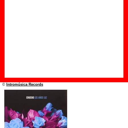
Edición
Título:
Los años luz
Formato:
CD
Fecha de publicación:
15 de abril de 2016
Discográfica(s):
Intromúsica Records
Referencia:
IM026
Grupo(s)
:
Chucho
Diseño
©
Intromúsica Records