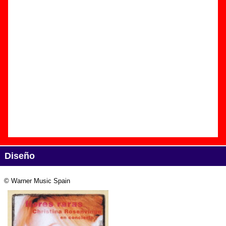
Edición
Título:
Flores raras (en directo) (reedición)
Formato:
CD
Fecha de publicación:
2002
Discográfica(s):
Warner Music Spain
Referencia:
????
Grupo(s)
:
Christina Rosenvinge
Diseño
© Warner Music Spain