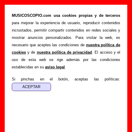
“Flores raras (en directo) (reedición)” (CD,
2002) - Christina Rosenvinge
MUSICOSCOPIO.com usa cookies propias y de terceros
para mejorar la experiencia de usuario, reproducir contenidos
>
>
Portada
Christina Rosenvinge
Discografía
incrustados, permitir compartir contenidos en redes sociales y
>
Flores raras (en directo) (reedición)
mostrar anuncios personalizados. Para visitar la web, es
necesario que aceptes las condiciones de
nuestra política de
Esta página pretende recopilar todo tipo de información
cookies
y de
nuestra política de privacidad
. El acceso y el
sobre el
disco “Flores raras (en directo) (reedición)”
,
uso de esta web se rige además por las condiciones
interpretado por
Christina Rosenvinge
. Además del listado
establecidas en su
aviso legal
.
de canciones incluidas en el disco, también se mostrarán en
esta página otros tipos de información a medida que estén
Si pinchas en el botón, aceptas las políticas:
disponibles: los datos relacionados con su publicación, los
créditos de la grabación de las canciones (productor,
músicos, colaboradores y responsables de la grabación, las
mezclas y la masterización), información sobre otras
ediciones en otros formatos, curiosidades relacionadas con
el disco... Si encuentras errores o tienes información
adicional, puedes ayudar a
completar esta información
.