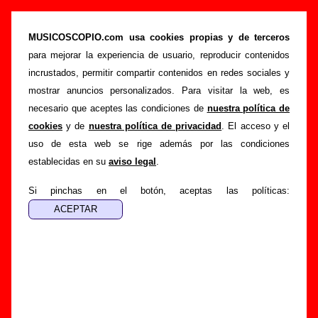
“In the cinema”, canción de Chiquita Y
Chatarra (Letra e información)
MUSICOSCOPIO.com usa cookies propias y de terceros
para mejorar la experiencia de usuario, reproducir contenidos
>
>
>
Portada
Chiquita Y Chatarra
Canciones
In the cinema
incrustados, permitir compartir contenidos en redes sociales y
Esta página pretende recopilar todo tipo de información
mostrar anuncios personalizados. Para visitar la web, es
sobre la
canción "In the cinema
" interpretada por
Chiquita
necesario que aceptes las condiciones de
nuestra política de
Y Chatarra
. Además de su letra, también aparecerá
cookies
y de
nuestra política de privacidad
. El acceso y el
información sobre el autor o los autores, sobre los discos en
uso de esta web se rige además por las condiciones
los que está incluido este tema, sobre la grabación del
establecidas en su
aviso legal
.
mismo, sobre versiones a cargo de otros grupos... Si
encuentras errores o tienes información adicional, puedes
Si pinchas en el botón, aceptas las políticas:
ayudar a
completar esta información
.
Autores, versiones, ediciones... de “In the
cinema”