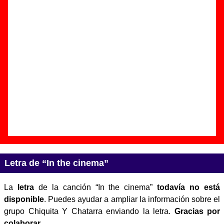
Autor(es) de la letra - ????
Autor(es) de la música - ????
Discos en los que aparece “In the cinema”
“
Chiquita Y Chatarra
” (
LP de vinilo de
12’’
)
Grupo(s):
Chiquita Y Chatarra
Discográfica(s):
Autoedición
- Referencia:
---
-
Fecha de publicación:
febrero de 2008
Letra de “In the cinema”
La
letra
de la canción “In the cinema”
todavía no está
disponible
. Puedes ayudar a ampliar la información sobre el
grupo Chiquita Y Chatarra enviando la letra.
Gracias por
colaborar
.