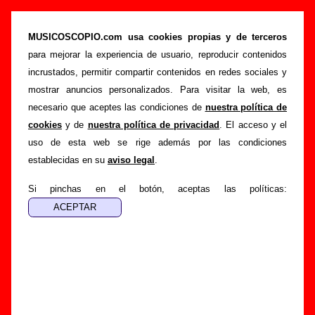
“Dentro de mí (demo)”, canción de Cerebros
Exprimidos (Letra e información)
MUSICOSCOPIO.com usa cookies propias y de terceros
para mejorar la experiencia de usuario, reproducir contenidos
>
>
Portada
Cerebros Exprimidos
Canciones
incrustados, permitir compartir contenidos en redes sociales y
>
Dentro de mí (demo)
mostrar anuncios personalizados. Para visitar la web, es
necesario que aceptes las condiciones de
nuestra política de
Esta página pretende recopilar todo tipo de información
cookies
y de
nuestra política de privacidad
. El acceso y el
sobre la
canción "Dentro de mí (demo)
" interpretada por
uso de esta web se rige además por las condiciones
Cerebros Exprimidos
. Además de su letra, también
establecidas en su
aviso legal
.
aparecerá información sobre el autor o los autores, sobre los
discos en los que está incluido este tema, sobre la grabación
Si pinchas en el botón, aceptas las políticas:
del mismo, sobre versiones a cargo de otros grupos... Si
encuentras errores o tienes información adicional, puedes
ayudar a
completar esta información
.
Autores, versiones, ediciones... de “Dentro de mí