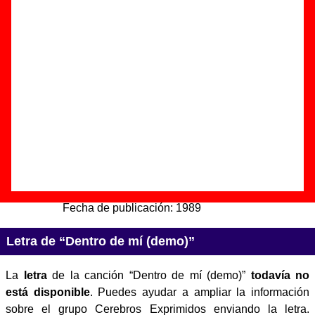
(demo)”
Autor(es) de la letra - Juan Miguel Bosch / Jaime Triay
Autor(es) de la música - Juan Miguel Bosch / Jaime Triay
Discos en los que aparece “Dentro de mí (demo)”
“
Exprímelo demos
” (
Casete
)
Grupo(s):
Cerebros Exprimidos
Discográfica(s):
Munster Records
/
La Isla De
La Tortuga Discos
- Referencia:
MT-001
Fecha de publicación:
1989
Letra de “Dentro de mí (demo)”
La
letra
de la canción “Dentro de mí (demo)”
todavía no
está disponible
. Puedes ayudar a ampliar la información
sobre el grupo Cerebros Exprimidos enviando la letra.