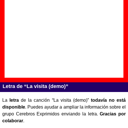
Autor(es) de la letra - Juan Miguel Bosch / Jaime Triay
Autor(es) de la música - Juan Miguel Bosch / Jaime Triay
Discos en los que aparece “La visita (demo)”
“
Exprímelo demos
” (
Casete
)
Grupo(s):
Cerebros Exprimidos
Discográfica(s):
Munster Records
/
La Isla De
La Tortuga Discos
- Referencia:
MT-001
Fecha de publicación:
1989
Letra de “La visita (demo)”
La
letra
de la canción “La visita (demo)”
todavía no está
disponible
. Puedes ayudar a ampliar la información sobre el
grupo Cerebros Exprimidos enviando la letra.
Gracias por
colaborar
.