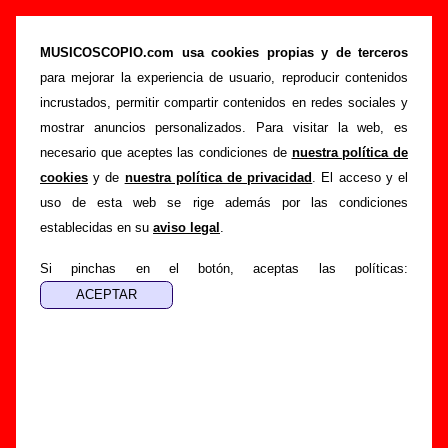
“La visita (demo)”, canción de Cerebros
Exprimidos (Letra e información)
MUSICOSCOPIO.com usa cookies propias y de terceros
para mejorar la experiencia de usuario, reproducir contenidos
>
>
>
Portada
Cerebros Exprimidos
Canciones
La visita (demo)
incrustados, permitir compartir contenidos en redes sociales y
Esta página pretende recopilar todo tipo de información
mostrar anuncios personalizados. Para visitar la web, es
sobre la
canción "La visita (demo)
" interpretada por
necesario que aceptes las condiciones de
nuestra política de
Cerebros Exprimidos
. Además de su letra, también
cookies
y de
nuestra política de privacidad
. El acceso y el
aparecerá información sobre el autor o los autores, sobre los
uso de esta web se rige además por las condiciones
discos en los que está incluido este tema, sobre la grabación
establecidas en su
aviso legal
.
del mismo, sobre versiones a cargo de otros grupos... Si
encuentras errores o tienes información adicional, puedes
Si pinchas en el botón, aceptas las políticas:
ayudar a
completar esta información
.
Autores, versiones, ediciones... de “La visita
(demo)”