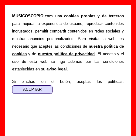
“Local heroe 82 (directo)”, canción de Cecilia
Ann (Letra e información)
MUSICOSCOPIO.com usa cookies propias y de terceros
para mejorar la experiencia de usuario, reproducir contenidos
>
>
>
Portada
Cecilia Ann
Canciones
Local heroe 82 (directo)
incrustados, permitir compartir contenidos en redes sociales y
Esta página pretende recopilar todo tipo de información
mostrar anuncios personalizados. Para visitar la web, es
sobre la
canción "Local heroe 82 (directo)
" interpretada
necesario que aceptes las condiciones de
nuestra política de
por
Cecilia Ann
. Además de su letra, también aparecerá
cookies
y de
nuestra política de privacidad
. El acceso y el
información sobre el autor o los autores, sobre los discos en
uso de esta web se rige además por las condiciones
los que está incluido este tema, sobre la grabación del
establecidas en su
aviso legal
.
mismo, sobre versiones a cargo de otros grupos... Si
encuentras errores o tienes información adicional, puedes
Si pinchas en el botón, aceptas las políticas:
ayudar a
completar esta información
.
Autores, versiones, ediciones... de “Local heroe
82 (directo)”