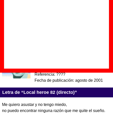
Autor(es) de la letra - Arturo García
Autor(es) de la música - Arturo García / Estrella Román
Versión en directo del tema que aparece en el álbum
"Suenacuento", grabada una noche en cualquier sitio
Discos en los que aparece “Local heroe 82 (directo)”
“
La mujer pez
” (
CD single
)
Grupo(s):
Cecilia Ann
Discográfica(s):
Elefant Records
-
Referencia:
????
Fecha de publicación:
agosto de 2001
Letra de “Local heroe 82 (directo)”
Me quiero asustar y no tengo miedo,
no puedo encontrar ninguna razón que me quite el sueño.