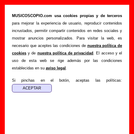
“Evening song”, canción de Carrots (Letra e
información)
MUSICOSCOPIO.com usa cookies propias y de terceros
para mejorar la experiencia de usuario, reproducir contenidos
>
>
>
Portada
Carrots
Canciones
Evening song
incrustados, permitir compartir contenidos en redes sociales y
Esta página pretende recopilar todo tipo de información
mostrar anuncios personalizados. Para visitar la web, es
sobre la
canción "Evening song
" interpretada por
Carrots
.
necesario que aceptes las condiciones de
nuestra política de
Además de su letra, también aparecerá información sobre el
cookies
y de
nuestra política de privacidad
. El acceso y el
autor o los autores, sobre los discos en los que está incluido
uso de esta web se rige además por las condiciones
este tema, sobre la grabación del mismo, sobre versiones a
establecidas en su
aviso legal
.
cargo de otros grupos... Si encuentras errores o tienes
información adicional, puedes ayudar a
completar esta
Si pinchas en el botón, aceptas las políticas:
información
.
Autores, versiones, ediciones... de “Evening
song”