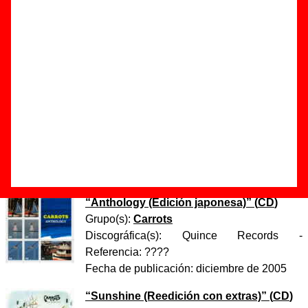
Autor(es) de la letra - ????
Autor(es) de la música - ????
Discos en los que aparece “Evening song”
“
Sunshine
” (
CD
)
Grupo(s):
Carrots
Discográfica(s):
Grabaciones En El Mar
-
Referencia:
????
Fecha de publicación:
enero de 2002
“
Anthology (Edición japonesa)
” (
CD
)
Grupo(s):
Carrots
Discográfica(s):
Quince Records
-
Referencia:
????
Fecha de publicación:
diciembre de 2005
“
Sunshine (Reedición con extras)
” (
CD
)