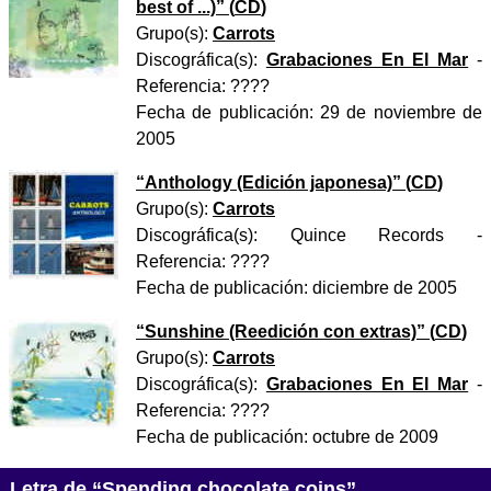
best of ...)
” (
CD
)
Grupo(s):
Carrots
Discográfica(s):
Grabaciones En El Mar
-
Referencia:
????
Fecha de publicación:
29 de noviembre de
2005
“
Anthology (Edición japonesa)
” (
CD
)
Grupo(s):
Carrots
Discográfica(s):
Quince Records
-
Referencia:
????
Fecha de publicación:
diciembre de 2005
“
Sunshine (Reedición con extras)
” (
CD
)
Grupo(s):
Carrots
Discográfica(s):
Grabaciones En El Mar
-
Referencia:
????
Fecha de publicación:
octubre de 2009
Letra de “Spending chocolate coins”