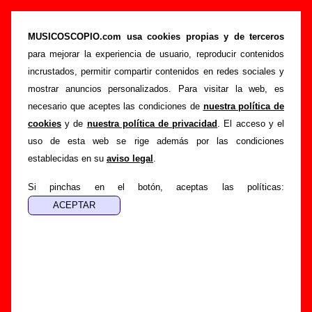
“Spending chocolate coins”, canción de
Carrots (Letra e información)
MUSICOSCOPIO.com usa cookies propias y de terceros
para mejorar la experiencia de usuario, reproducir contenidos
>
>
>
Portada
Carrots
Canciones
Spending chocolate coins
incrustados, permitir compartir contenidos en redes sociales y
Esta página pretende recopilar todo tipo de información
mostrar anuncios personalizados. Para visitar la web, es
sobre la
canción "Spending chocolate coins
" interpretada
necesario que aceptes las condiciones de
nuestra política de
por
Carrots
. Además de su letra, también aparecerá
cookies
y de
nuestra política de privacidad
. El acceso y el
información sobre el autor o los autores, sobre los discos en
uso de esta web se rige además por las condiciones
los que está incluido este tema, sobre la grabación del
establecidas en su
aviso legal
.
mismo, sobre versiones a cargo de otros grupos... Si
encuentras errores o tienes información adicional, puedes
Si pinchas en el botón, aceptas las políticas:
ayudar a
completar esta información
.
Autores, versiones, ediciones... de “Spending
chocolate coins”