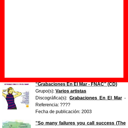
Autor(es) de la letra - ????
Autor(es) de la música - ????
Discos en los que aparece “Spending chocolate coins”
“
Sunshine
” (
CD
)
Grupo(s):
Carrots
Discográfica(s):
Grabaciones En El Mar
-
Referencia:
????
Fecha de publicación:
enero de 2002
“
Grabaciones En El Mar - FNAC
” (
CD
)
Grupo(s):
Varios artistas
Discográfica(s):
Grabaciones En El Mar
-
Referencia:
????
Fecha de publicación:
2003
“
So many failures you call success (The