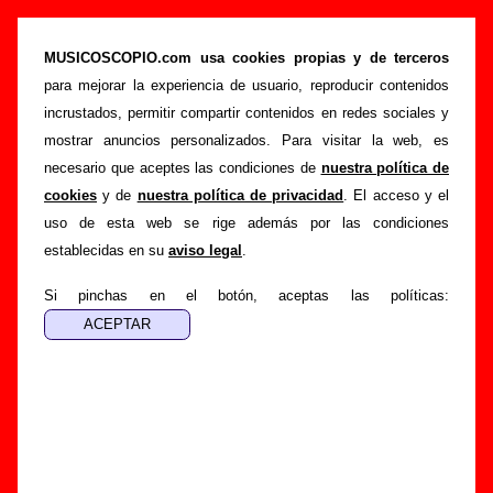
“Behind the pines (radio edit)”, canción de
Carrots (Letra e información)
MUSICOSCOPIO.com usa cookies propias y de terceros
para mejorar la experiencia de usuario, reproducir contenidos
>
>
>
Portada
Carrots
Canciones
Behind the pines (radio edit)
incrustados, permitir compartir contenidos en redes sociales y
Esta página pretende recopilar todo tipo de información
mostrar anuncios personalizados. Para visitar la web, es
sobre la
canción "Behind the pines (radio edit)
"
necesario que aceptes las condiciones de
nuestra política de
interpretada por
Carrots
. Además de su letra, también
cookies
y de
nuestra política de privacidad
. El acceso y el
aparecerá información sobre el autor o los autores, sobre los
uso de esta web se rige además por las condiciones
discos en los que está incluido este tema, sobre la grabación
establecidas en su
aviso legal
.
del mismo, sobre versiones a cargo de otros grupos... Si
encuentras errores o tienes información adicional, puedes
Si pinchas en el botón, aceptas las políticas:
ayudar a
completar esta información
.
Autores, versiones, ediciones... de “Behind the
pines (radio edit)”