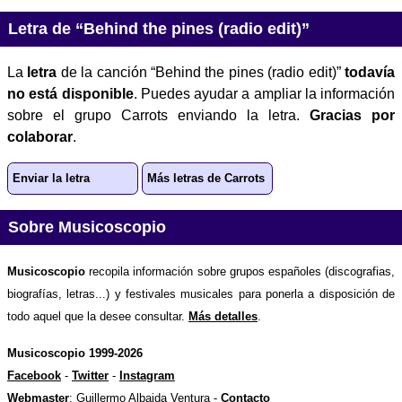
Letra de “Behind the pines (radio edit)”
La
letra
de la canción “Behind the pines (radio edit)”
todavía
no está disponible
. Puedes ayudar a ampliar la información
sobre el grupo Carrots enviando la letra.
Gracias por
colaborar
.
Enviar la letra
Más letras de Carrots
Sobre Musicoscopio
Musicoscopio
recopila información sobre grupos españoles (discografias,
biografías, letras...) y festivales musicales para ponerla a disposición de
todo aquel que la desee consultar.
Más detalles
.
Musicoscopio 1999-2026
Facebook
-
Twitter
-
Instagram
Webmaster
: Guillermo Albaida Ventura -
Contacto