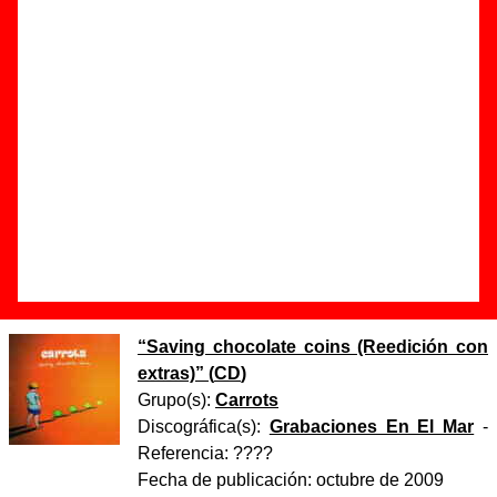
Autor(es) de la letra - ????
Autor(es) de la música - ????
Discos en los que aparece “Behind the pines (radio
edit)”
“
Seven thousand ideas
” (
CD single
)
Grupo(s):
Carrots
Discográfica(s):
Grabaciones En El Mar
-
Referencia:
????
Fecha de publicación:
mayo de 2002
“
Saving chocolate coins (Reedición con
extras)
” (
CD
)
Grupo(s):
Carrots
Discográfica(s):
Grabaciones En El Mar
-
Referencia:
????
Fecha de publicación:
octubre de 2009