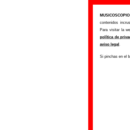
Cancer Moon - 
MUSICOSCOPIO.c
>
Portada
Cancer 
contenidos incru
Si tienes informac
Para visitar la 
siguiente formula
política de priv
colaboración.
aviso legal
.
Nombre
:
Si pinchas en el b
E-mail
(necesario par
Asunto :
IMPORTANTE:
Musicoscopio NO V