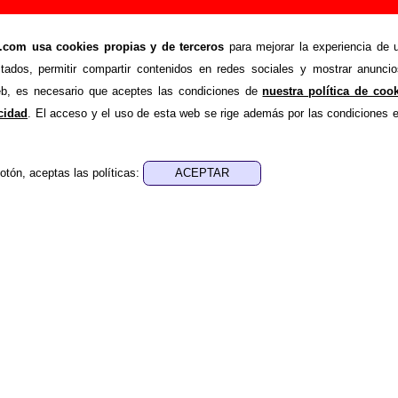
Añadir o corregir información
om usa cookies propias y de terceros
para mejorar la experiencia de u
>
Moon
Añadir
stados, permitir compartir contenidos en redes sociales y mostrar anuncio
ión adicional, puedes enviar nueva información o corregir la ex
web, es necesario que aceptes las condiciones de
nuestra política de coo
rio o escribiendo un e-mail a
guialven@musicoscopio.co
acidad
. El acceso y el uso de esta web se rige además por las condiciones 
otón, aceptas las políticas:
:
a obtener respuesta)
ENDE material discográfico, solo contiene información so