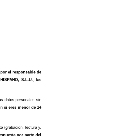
 por el responsable de
 HISPANO, S.L.U.
, las
s datos personales sin
ón si eres menor de 14
to
(grabación, lectura y,
espuesta por parte del