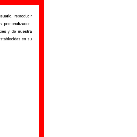
suario, reproducir
s personalizados.
istente mediante el
kies
y de
nuestra
m
.
Gracias por tu
establecidas en su
bre él.