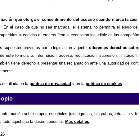
timación que otorga el consentimiento del usuario cuando marca la casil
d
. En el caso de que no sea marcada, el sistema no permitirá el envío del
partidos ni cedidos a terceros (con la excepción ineludible de las compañías
os supuestos previstos por la legislación vigente,
diferentes derechos sobr
de este formulario: información, acceso, rectificación, supresión, limitación
mbién tiene derecho a presentar una reclamación ante una autoridad de contr
amente.
 detallada en la
política de privacidad
y en la
política de cookies
.
copio
 información sobre grupos españoles (discografias, biografías, letras...) y f
e todo aquel que la desee consultar.
Más detalles
.
026