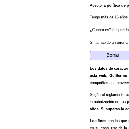
Acepto la
política de 
Tengo más de 16 años 
¿Cuánto es? (requerido
Si ha habido un error al
Los datos de carácter
esta web, Guillermo
compañías que proveen e
Según el reglamento e
la autorización de tus 
años
.
Si superas la e
Los fines
con los que 
en su caso, uso de la 