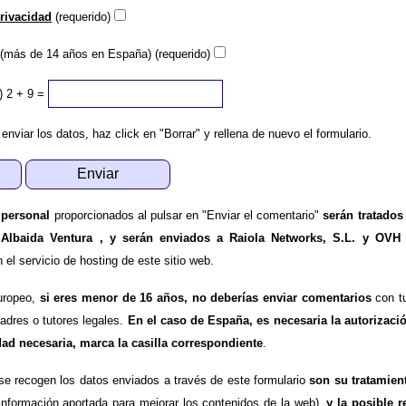
privacidad
(requerido)
(más de 14 años en España) (requerido)
)
2 + 9 =
 enviar los datos, haz click en "Borrar" y rellena de nuevo el formulario.
 personal
proporcionados al pulsar en "Enviar el comentario"
serán tratados
 Albaida Ventura , y serán enviados a Raiola Networks, S.L. y OVH
l servicio de hosting de este sitio web.
uropeo,
si eres menor de 16 años, no deberías enviar comentarios
con tu
padres o tutores legales.
En el caso de España, es necesaria la autorizaci
dad necesaria, marca la casilla correspondiente
.
se recogen los datos enviados a través de este formulario
son su tratamien
información aportada para mejorar los contenidos de la web),
y la posible r