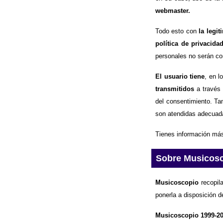
webmaster.
Todo esto con
la legi
política de privacida
personales no serán com
El usuario tiene
, en l
transmitidos
a través 
del consentimiento. Ta
son atendidas adecuad
Tienes información más
Sobre Musicos
Musicoscopio
recopila
ponerla a disposición d
Musicoscopio 1999-2