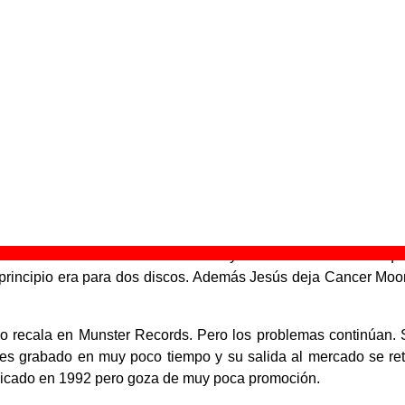
gió en octubre de 1988 cuando José Anitua (ex-Jugos De Ot
a en Los Raros) para formar lo que fue la base de Cancer Moon
n dejó Los Raros y empezaron a pensar en grabar su primera ma
Jesús Suinaga (ex-Jugos De Otros) se une al dúo para colabo
era maqueta de Cancer Moon, "12 stereo surgery mistakes".
xito entre el público y los medios de comunicación. Jesús entr
a definitiva y deciden fichar por una discográfica.
n su primer álbum en enero de 1990. El disco, titulado "Hunt
r Records, es considerado por muchos el primer disco de noise
btiene un buen resultado de ventas y Polar Records decide qu
 principio era para dos discos. Además Jesús deja Cancer Moon,
po recala en Munster Records. Pero los problemas continúan.
il" es grabado en muy poco tiempo y su salida al mercado se re
licado en 1992 pero goza de muy poca promoción.