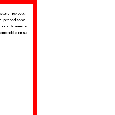
suario, reproducir
s personalizados.
onentes iniciales y
kies
y de
nuestra
y las canciones que
establecidas en su
r a
completar esta
ualización del mismo
SA 3.0