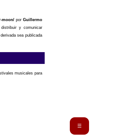
r-moon/
por
Guillermo
distribuir y comunicar
 derivada sea publicada
estivales musicales para
☰
Portada
Biografía