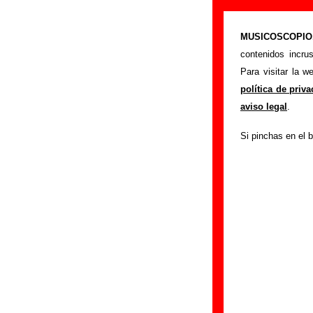
Biografía de C
MUSICOSCOPIO.c
>
Portada
Cancer 
contenidos incru
Esta página recopi
Para visitar la 
los cambios de for
política de priv
han publicado, enl
aviso legal
.
sección
enviando n
Si pinchas en el b
El texto de esta bi
fue realizada el dí
Componentes e 
Grupos de Vizcaya