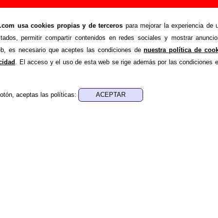
ancer Moon: miembros, historia y publicaciones
om usa cookies propias y de terceros
para mejorar la experiencia de u
Moon
stados, permitir compartir contenidos en redes sociales y mostrar anuncio
la información sobre la biografía de
Cancer Moon
: sus comp
web, es necesario que aceptes las condiciones de
nuestra política de coo
mación, su trayectoria y otros grupos relacionados, los discos 
acidad
. El acceso y el uso de esta web se rige además por las condiciones 
aces con información adicional... Si lo deseas, puedes ayuda
ueva información o corrigiendo la existente.
otón, aceptas las políticas:
ografía fue escrito por Guillermo Albaida Ventura. La última act
a febrero de 2007. El texto está publicado
bajo licencia CC BY-
historia
Grupos de rock