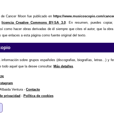
ía de Cancer Moon fue publicado en
https://www.musicoscopio.com/cance
o
licencia Creative Commons BY-SA 3.0
. En resumen, puedes copiar, 
así como hacer obras derivadas de él siempre que cites el autor, que la obra
y que enlaces a esta página como fuente original del texto.
copio
 información sobre grupos españoles (discografias, biografías, letras...) y f
e todo aquel que la desee consultar.
Más detalles
.
026
nstagram
 Albaida Ventura -
Contacto
 de privacidad
-
Política de cookies