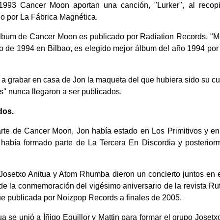
993 Cancer Moon aportan una canción, "Lurker", al recopi
do por La Fábrica Magnética.
 álbum de Cancer Moon es publicado por Radiation Records. "
o de 1994 en Bilbao, es elegido mejor álbum del año 1994 por 
a grabar en casa de Jon la maqueta del que hubiera sido su cua
" nunca llegaron a ser publicados.
dos.
arte de Cancer Moon, Jon había estado en Los Primitivos y en
a había formado parte de La Tercera En Discordia y posterio
osetxo Anitua y Atom Rhumba dieron un concierto juntos en e
de la conmemoración del vigésimo aniversario de la revista Ru
fue publicada por Noizpop Records a finales de 2005.
 se unió a Íñigo Eguillor y Mattin para formar el grupo Josetxo