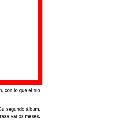
ros) se unió a Jon
 a lo largo de toda
queta.
rar en las bases de
a a formar parte de
ed by the snake" y
 español.
e no quiere cumplir
 con lo que el trío
 Su segundo álbum,
trasa varios meses.