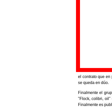
Cancer Moon
sur
Zamarripa (guitarr
su trayectoria. Jo
En abril de 1989, 
batería de la prim
La maqueta es un é
Cancer Moon de form
Cancer Moon graba
publicado por Pola
Pero el disco no o
el contrato que en
se queda en dúo.
Finalmente el gru
"Flock, colibri, o
Finalmente es pub