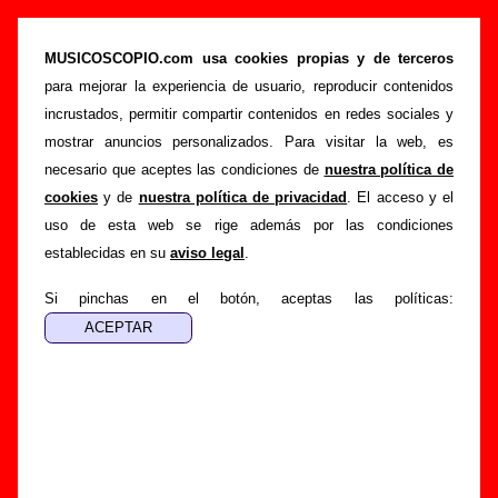
“Las chicas del drugstore”, canción de
Burning (Letra e información)
MUSICOSCOPIO.com usa cookies propias y de terceros
para mejorar la experiencia de usuario, reproducir contenidos
>
>
>
Portada
Burning
Canciones
Las chicas del drugstore
incrustados, permitir compartir contenidos en redes sociales y
Esta página pretende recopilar todo tipo de información
mostrar anuncios personalizados. Para visitar la web, es
sobre la
canción "Las chicas del drugstore
" interpretada
necesario que aceptes las condiciones de
nuestra política de
por
Burning
. Además de su letra, también aparecerá
cookies
y de
nuestra política de privacidad
. El acceso y el
información sobre el autor o los autores, sobre los discos en
uso de esta web se rige además por las condiciones
los que está incluido este tema, sobre la grabación del
establecidas en su
aviso legal
.
mismo, sobre versiones a cargo de otros grupos... Si
encuentras errores o tienes información adicional, puedes
Si pinchas en el botón, aceptas las políticas:
ayudar a
completar esta información
.
Autores, versiones, ediciones... de “Las chicas
del drugstore”