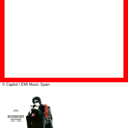
Edición
Título:
Canciones 1996 / 2006
Formato:
CD
Fecha de publicación:
2006
Discográfica(s):
Capitol / EMI Music Spain
Referencia:
????
Grupo(s)
:
Bunbury
Diseño
© Capitol / EMI Music Spain