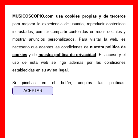
“De mayor” (CD-EP, 2000) - Bunbury
MUSICOSCOPIO.com usa cookies propias y de terceros
>
>
>
Portada
Bunbury
Discografía
De mayor
para mejorar la experiencia de usuario, reproducir contenidos
Esta página pretende recopilar todo tipo de información
incrustados, permitir compartir contenidos en redes sociales y
sobre el
disco “De mayor”
, interpretado por
Bunbury
.
mostrar anuncios personalizados. Para visitar la web, es
Además del listado de canciones incluidas en el disco,
necesario que aceptes las condiciones de
nuestra política de
también se mostrarán en esta página otros tipos de
cookies
y de
nuestra política de privacidad
. El acceso y el
información a medida que estén disponibles: los datos
uso de esta web se rige además por las condiciones
relacionados con su publicación, los créditos de la grabación
establecidas en su
aviso legal
.
de las canciones (productor, músicos, colaboradores y
Si pinchas en el botón, aceptas las políticas:
responsables de la grabación, las mezclas y la
masterización), información sobre otras ediciones en otros
formatos, curiosidades relacionadas con el disco... Si
encuentras errores o tienes información adicional, puedes
ayudar a
completar esta información
.