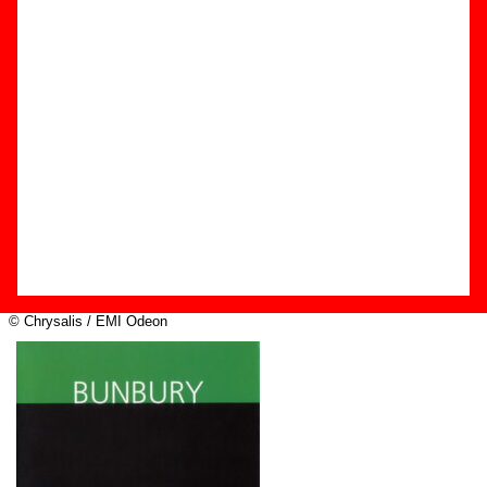
Edición
Título:
De mayor
Formato:
CD-EP
Fecha de publicación:
2000
Discográfica(s):
Chrysalis / EMI Odeon
Referencia:
????
Grupo(s)
:
Bunbury
Diseño
© Chrysalis / EMI Odeon