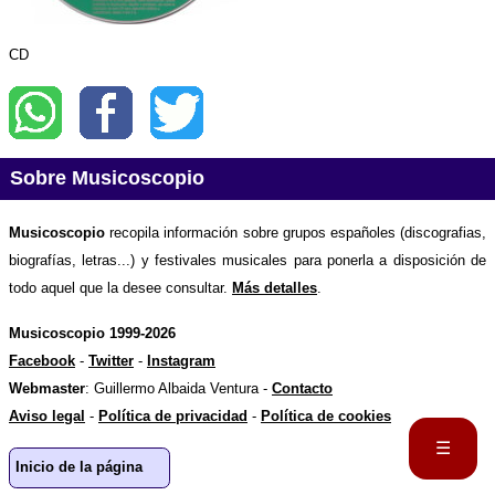
CD
Sobre Musicoscopio
Musicoscopio
recopila información sobre grupos españoles (discografias,
biografías, letras...) y festivales musicales para ponerla a disposición de
todo aquel que la desee consultar.
Más detalles
.
Musicoscopio 1999-2026
Facebook
-
Twitter
-
Instagram
Webmaster
: Guillermo Albaida Ventura -
Contacto
Aviso legal
-
Política de privacidad
-
Política de cookies
☰
Inicio de la página
Portada
Biografía