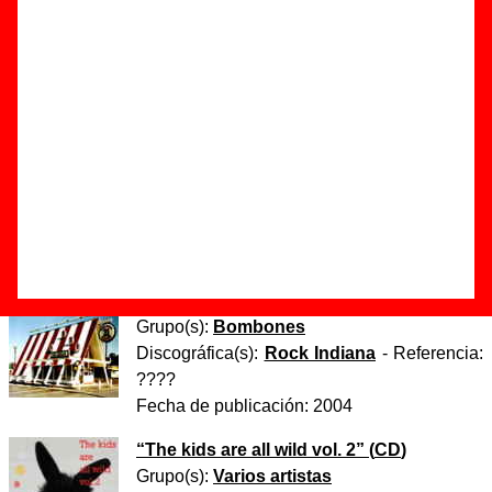
Autor(es) de la letra - ????
Autor(es) de la música - ????
Discos en los que aparece “Mary Jane”
“
Mary Jane EP
” (
CD maqueta
)
Grupo(s):
Bombones
Discográfica(s):
Autoedición
- Referencia:
????
Fecha de publicación:
2002
“
Bombones
” (
CD
)
Grupo(s):
Bombones
Discográfica(s):
Rock Indiana
- Referencia:
????
Fecha de publicación:
2004
“
The kids are all wild vol. 2
” (
CD
)
Grupo(s):
Varios artistas