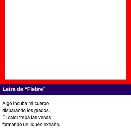
Autor(es) de la letra - Biznaga
Autor(es) de la música - Biznaga
Discos en los que aparece “Fiebre”
“
Centro Dramático Nacional
” (
LP de
vinilo de 12’’
)
Grupo(s):
Biznaga
Discográfica(s):
Holy Cuervo
- Referencia:
????
Fecha de publicación:
03 de junio de 2014
Letra de “Fiebre”
Algo incuba mi cuerpo
disparando los grados.
El calor trepa las venas
formando un liquen extraño.