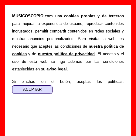
“Fiebre”, canción de Biznaga (Letra e
información)
MUSICOSCOPIO.com usa cookies propias y de terceros
para mejorar la experiencia de usuario, reproducir contenidos
>
>
>
Portada
Biznaga
Canciones
Fiebre
incrustados, permitir compartir contenidos en redes sociales y
Esta página pretende recopilar todo tipo de información
mostrar anuncios personalizados. Para visitar la web, es
sobre la
canción "Fiebre
" interpretada por
Biznaga
.
necesario que aceptes las condiciones de
nuestra política de
Además de su letra, también aparecerá información sobre el
cookies
y de
nuestra política de privacidad
. El acceso y el
autor o los autores, sobre los discos en los que está incluido
uso de esta web se rige además por las condiciones
este tema, sobre la grabación del mismo, sobre versiones a
establecidas en su
aviso legal
.
cargo de otros grupos... Si encuentras errores o tienes
información adicional, puedes ayudar a
completar esta
Si pinchas en el botón, aceptas las políticas:
información
.
Autores, versiones, ediciones... de “Fiebre”