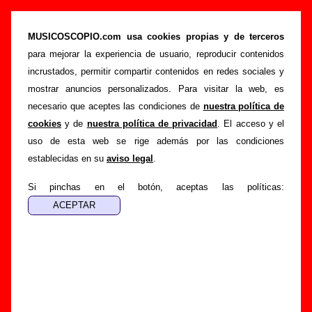
“Victoria Principal” (CD, 2005) - Beef
MUSICOSCOPIO.com usa cookies propias y de terceros
>
>
>
Portada
Beef
Discografía
Victoria Principal
para mejorar la experiencia de usuario, reproducir contenidos
Esta página pretende recopilar todo tipo de información
incrustados, permitir compartir contenidos en redes sociales y
sobre el
disco “Victoria Principal”
, interpretado por
Beef
.
mostrar anuncios personalizados. Para visitar la web, es
Además del listado de canciones incluidas en el disco,
necesario que aceptes las condiciones de
nuestra política de
también se mostrarán en esta página otros tipos de
cookies
y de
nuestra política de privacidad
. El acceso y el
información a medida que estén disponibles: los datos
uso de esta web se rige además por las condiciones
relacionados con su publicación, los créditos de la grabación
establecidas en su
aviso legal
.
de las canciones (productor, músicos, colaboradores y
Si pinchas en el botón, aceptas las políticas:
responsables de la grabación, las mezclas y la
masterización), información sobre otras ediciones en otros
formatos, curiosidades relacionadas con el disco... Si
encuentras errores o tienes información adicional, puedes
ayudar a
completar esta información
.