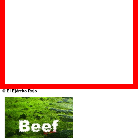
Edición
Título:
Victoria Principal
Formato:
CD
Fecha de publicación:
diciembre de 2005
Discográfica(s):
El Ejército Rojo
Referencia:
????
Grupo(s)
:
Beef
Diseño
©
El Ejército Rojo