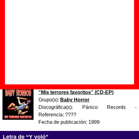
Autor(es) de la letra - Richard Berry
Autor(es) de la música - Richard Berry
Esta canción es una versión de
“Have love, will travel”
,
canción interpretada originalmente por
Richard Berry and
The Pharaohs
. Esta canción ha sido versionada por
muchos grupos, como, por ejemplo, The Sonics. La canción
original tiene letra en inglés mientras que la versión de Baby
Horror tiene una letra adaptada al español.
Discos en los que aparece “Y voló”
“
Mis terrores favoritos
” (
CD-EP
)
Grupo(s):
Baby Horror
Discográfica(s):
Pánico Records
-
Referencia:
????
Fecha de publicación:
1999
Letra de “Y voló”