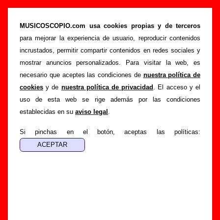
“Y voló”, canción de Baby Horror (Letra e
información)
MUSICOSCOPIO.com usa cookies propias y de terceros
para mejorar la experiencia de usuario, reproducir contenidos
>
>
>
Portada
Baby Horror
Canciones
Y voló
incrustados, permitir compartir contenidos en redes sociales y
Esta página pretende recopilar todo tipo de información
mostrar anuncios personalizados. Para visitar la web, es
sobre la
canción "Y voló
" interpretada por
Baby Horror
.
necesario que aceptes las condiciones de
nuestra política de
Además de su letra, también aparecerá información sobre el
cookies
y de
nuestra política de privacidad
. El acceso y el
autor o los autores, sobre los discos en los que está incluido
uso de esta web se rige además por las condiciones
este tema, sobre la grabación del mismo, sobre versiones a
establecidas en su
aviso legal
.
cargo de otros grupos... Si encuentras errores o tienes
información adicional, puedes ayudar a
completar esta
Si pinchas en el botón, aceptas las políticas:
información
.
Autores, versiones, ediciones... de “Y voló”