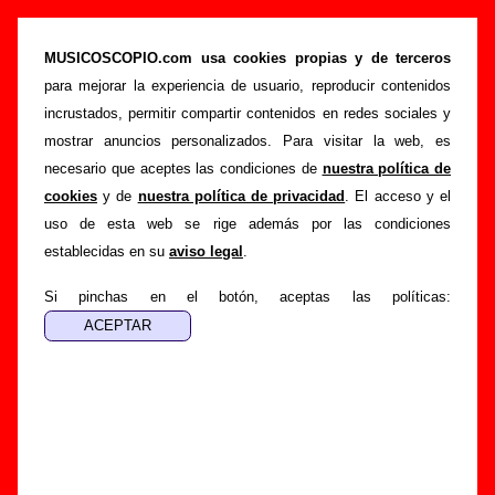
“En tu zapato”, canción de Aventuras de
Kirlian (Letra e información)
MUSICOSCOPIO.com usa cookies propias y de terceros
para mejorar la experiencia de usuario, reproducir contenidos
>
>
>
Portada
Aventuras de Kirlian
Canciones
En tu zapato
incrustados, permitir compartir contenidos en redes sociales y
Esta página pretende recopilar todo tipo de información
mostrar anuncios personalizados. Para visitar la web, es
sobre la
canción "En tu zapato
" interpretada por
necesario que aceptes las condiciones de
nuestra política de
Aventuras de Kirlian
. Además de su letra, también
cookies
y de
nuestra política de privacidad
. El acceso y el
aparecerá información sobre el autor o los autores, sobre los
uso de esta web se rige además por las condiciones
discos en los que está incluido este tema, sobre la grabación
establecidas en su
aviso legal
.
del mismo, sobre versiones a cargo de otros grupos... Si
encuentras errores o tienes información adicional, puedes
Si pinchas en el botón, aceptas las políticas:
ayudar a
completar esta información
.
Autores, versiones, ediciones... de “En tu zapato”