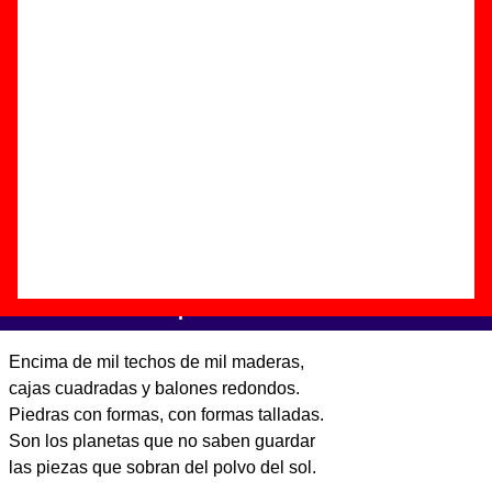
Autor(es) de la letra - Ibon Errazkin / Teresa Iturrioz
Autor(es) de la música - Ibon Errazkin / Teresa Iturrioz
Discos en los que aparece “En tu zapato”
“
86-88
” (
CD digipack
)
Grupo(s):
Aventuras de Kirlian
Discográfica(s):
Elefant Records
-
Referencia:
????
Fecha de publicación:
diciembre de 2001
Letra de “En tu zapato”
Encima de mil techos de mil maderas,
cajas cuadradas y balones redondos.
Piedras con formas, con formas talladas.
Son los planetas que no saben guardar
las piezas que sobran del polvo del sol.