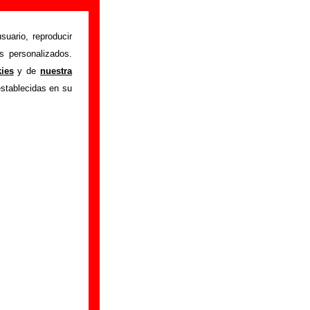
suario, reproducir
s personalizados.
an
" interpretada por
kies
y de
nuestra
 los autores, sobre
establecidas en su
e versiones a cargo
 ayudar a
completar