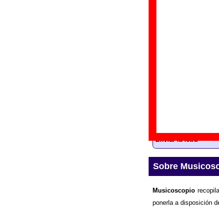
“
T
Gr
Di
Fe
Letra de “Merid
La
letra
de la ca
información sobre 
Enviar la letra
Sobre Musicos
Musicoscopio
recopila
ponerla a disposición d