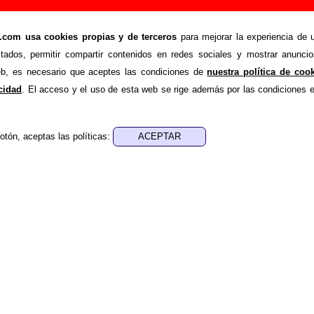
nción de Automatics (Letra e información)
om usa cookies propias y de terceros
para mejorar la experiencia de u
>
>
cs
Canciones
Meridian
stados, permitir compartir contenidos en redes sociales y mostrar anuncio
de recopilar todo tipo de información sobre la
canción "Meridi
web, es necesario que aceptes las condiciones de
nuestra política de coo
ás de su letra, también aparecerá información sobre el autor o
acidad
. El acceso y el uso de esta web se rige además por las condiciones 
que está incluido este tema, sobre la grabación del mismo, sobr
 Si encuentras errores o tienes información adicional, puedes
otón, aceptas las políticas:
nes, ediciones... de “Meridian”
a - ????
sica - ????
 aparece “Meridian”