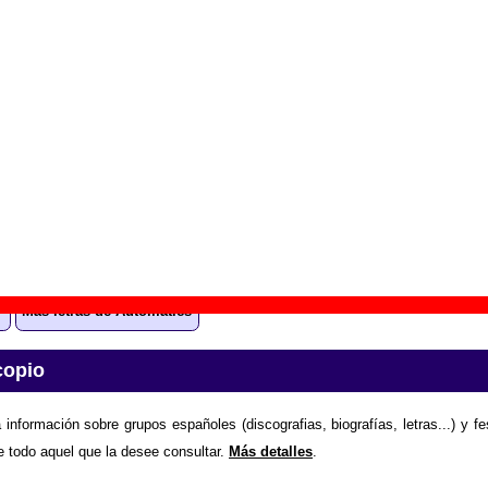
V preacher
” (
CD single
)
upo(s):
Automatics
scográfica(s):
Elefant Records
- Referencia:
ER-326
cha de publicación:
octubre de 1999
ian”
nción “Meridian”
todavía no está disponible
. Puedes ay
el grupo Automatics enviando la letra.
Gracias por colaborar
.
Más letras de Automatics
copio
 información sobre grupos españoles (discografias, biografías, letras...) y f
e todo aquel que la desee consultar.
Más detalles
.