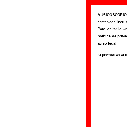
“Meridian”, ca
MUSICOSCOPIO.c
>
Portada
Automati
contenidos incru
Esta página preten
Para visitar la 
Automatics
. Adem
política de priv
los discos en los 
aviso legal
.
de otros grupos...
Si pinchas en el b
esta información
.
Autores, versio
Autor(es) de la letr
Autor(es) de la mú
Discos en los que