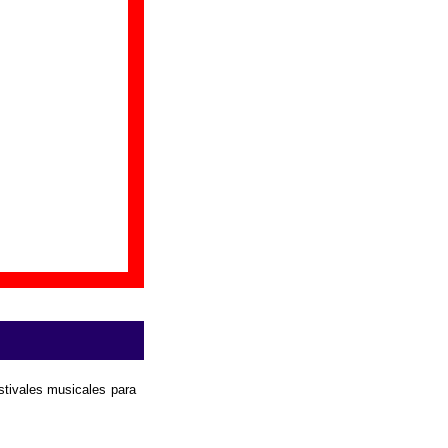
udar a ampliar la
estivales musicales para