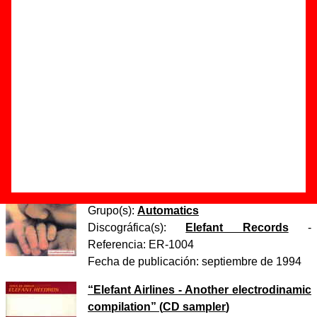
Autor(es) de la letra - ????
Autor(es) de la música - ????
Discos en los que aparece “Sixty”
“
Sixty
” (
Single de vinilo de 7’’
)
Grupo(s):
Automatics
Discográfica(s):
Elefant Records
-
Referencia:
ER-145
Fecha de publicación:
1994
“
Cesárea
” (
CD / LP de vinilo
)
Grupo(s):
Automatics
Discográfica(s):
Elefant Records
-
Referencia:
ER-1004
Fecha de publicación:
septiembre de 1994
“
Elefant Airlines - Another electrodinamic
compilation
” (
CD sampler
)