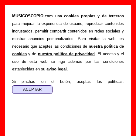
“Sixty”, canción de Automatics (Letra e
información)
MUSICOSCOPIO.com usa cookies propias y de terceros
para mejorar la experiencia de usuario, reproducir contenidos
>
>
>
Portada
Automatics
Canciones
Sixty
incrustados, permitir compartir contenidos en redes sociales y
Esta página pretende recopilar todo tipo de información
mostrar anuncios personalizados. Para visitar la web, es
sobre la
canción "Sixty
" interpretada por
Automatics
.
necesario que aceptes las condiciones de
nuestra política de
Además de su letra, también aparecerá información sobre el
cookies
y de
nuestra política de privacidad
. El acceso y el
autor o los autores, sobre los discos en los que está incluido
uso de esta web se rige además por las condiciones
este tema, sobre la grabación del mismo, sobre versiones a
establecidas en su
aviso legal
.
cargo de otros grupos... Si encuentras errores o tienes
información adicional, puedes ayudar a
completar esta
Si pinchas en el botón, aceptas las políticas:
información
.
Autores, versiones, ediciones... de “Sixty”