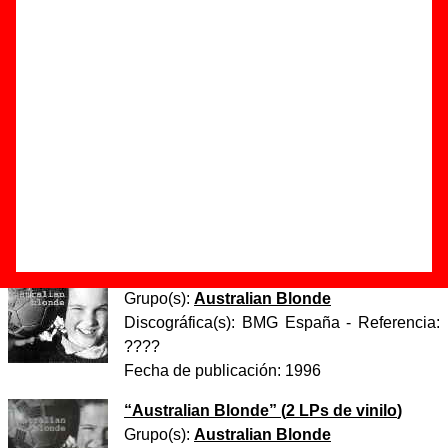
Autor(es) de la letra - Fran Fernández / Paco Loco
Autor(es) de la música - Fran Fernández / Paco Loco
Discos en los que aparece “Let you down”
“
Australian Blonde
” (
Casete
)
Grupo(s):
Australian Blonde
Discográfica(s):
BMG España
- Referencia:
????
Fecha de publicación:
1996
“
Australian Blonde
” (
CD
)
Grupo(s):
Australian Blonde
Discográfica(s):
BMG España
- Referencia:
????
Fecha de publicación:
1996
“
Australian Blonde
” (
2 LPs de vinilo
)
Grupo(s):
Australian Blonde