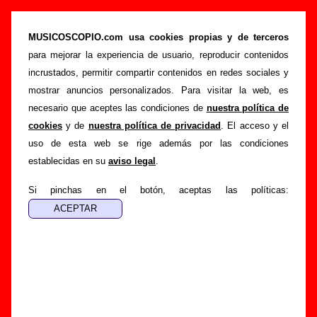
“Let you down”, canción de Australian Blonde
(Letra e información)
MUSICOSCOPIO.com usa cookies propias y de terceros
para mejorar la experiencia de usuario, reproducir contenidos
>
>
>
Portada
Australian Blonde
Canciones
Let you down
incrustados, permitir compartir contenidos en redes sociales y
Esta página pretende recopilar todo tipo de información
mostrar anuncios personalizados. Para visitar la web, es
sobre la
canción "Let you down
" interpretada por
necesario que aceptes las condiciones de
nuestra política de
Australian Blonde
. Además de su letra, también aparecerá
cookies
y de
nuestra política de privacidad
. El acceso y el
información sobre el autor o los autores, sobre los discos en
uso de esta web se rige además por las condiciones
los que está incluido este tema, sobre la grabación del
establecidas en su
aviso legal
.
mismo, sobre versiones a cargo de otros grupos... Si
encuentras errores o tienes información adicional, puedes
Si pinchas en el botón, aceptas las políticas:
ayudar a
completar esta información
.
Autores, versiones, ediciones... de “Let you
down”