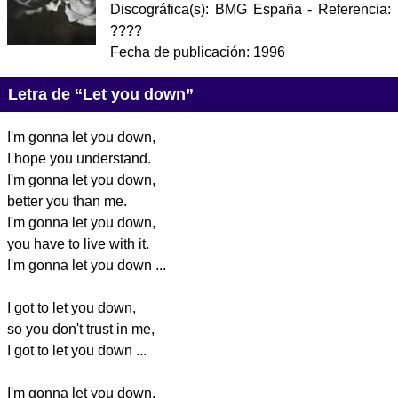
Discográfica(s):
BMG España
- Referencia:
????
Fecha de publicación:
1996
Letra de “Let you down”
I'm gonna let you down,
I hope you understand.
I'm gonna let you down,
better you than me.
I'm gonna let you down,
you have to live with it.
I'm gonna let you down ...
I got to let you down,
so you don't trust in me,
I got to let you down ...
I'm gonna let you down,