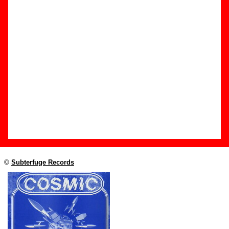
Edición
Título:
Cosmic
Formato:
Single de vinilo de 7’’
Fecha de publicación:
1994
Discográfica(s):
Subterfuge Records
Referencia:
????
Grupo(s)
:
Australian Blonde
Diseño
©
Subterfuge Records