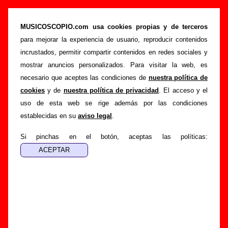
“Cosmic” (Single de vinilo de 7’’, 1994) -
Australian Blonde
MUSICOSCOPIO.com usa cookies propias y de terceros
para mejorar la experiencia de usuario, reproducir contenidos
>
>
>
Portada
Australian Blonde
Discografía
Cosmic
incrustados, permitir compartir contenidos en redes sociales y
Esta página pretende recopilar todo tipo de información
mostrar anuncios personalizados. Para visitar la web, es
sobre el
disco “Cosmic”
, interpretado por
Australian
necesario que aceptes las condiciones de
nuestra política de
Blonde
. Además del listado de canciones incluidas en el
cookies
y de
nuestra política de privacidad
. El acceso y el
disco, también se mostrarán en esta página otros tipos de
uso de esta web se rige además por las condiciones
información a medida que estén disponibles: los datos
establecidas en su
aviso legal
.
relacionados con su publicación, los créditos de la grabación
de las canciones (productor, músicos, colaboradores y
Si pinchas en el botón, aceptas las políticas:
responsables de la grabación, las mezclas y la
masterización), información sobre otras ediciones en otros
formatos, curiosidades relacionadas con el disco... Si
encuentras errores o tienes información adicional, puedes
ayudar a
completar esta información
.