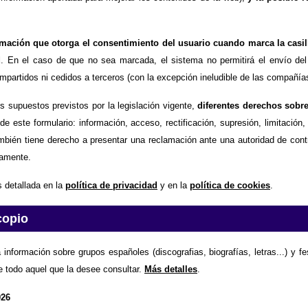
timación que otorga el consentimiento del usuario cuando marca la casil
d
. En el caso de que no sea marcada, el sistema no permitirá el envío del
partidos ni cedidos a terceros (con la excepción ineludible de las compañías
os supuestos previstos por la legislación vigente,
diferentes derechos sobr
de este formulario: información, acceso, rectificación, supresión, limitación
mbién tiene derecho a presentar una reclamación ante una autoridad de contr
amente.
 detallada en la
política de privacidad
y en la
política de cookies
.
copio
 información sobre grupos españoles (discografias, biografías, letras...) y f
e todo aquel que la desee consultar.
Más detalles
.
026