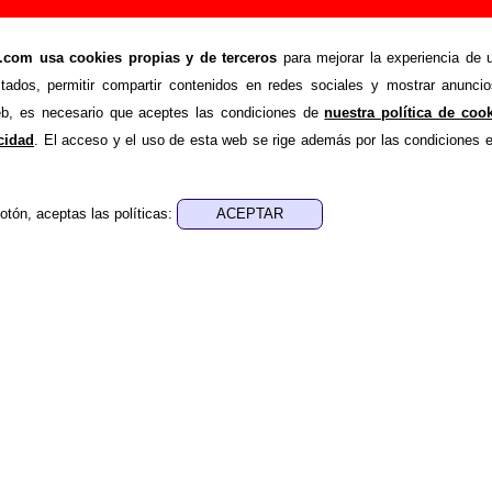
 Añadir o corregir información
om usa cookies propias y de terceros
para mejorar la experiencia de u
>
umba
Añadir
stados, permitir compartir contenidos en redes sociales y mostrar anuncio
ión adicional, puedes enviar nueva información o corregir la ex
web, es necesario que aceptes las condiciones de
nuestra política de coo
rio o escribiendo un e-mail a
guialven@musicoscopio.co
acidad
. El acceso y el uso de esta web se rige además por las condiciones 
otón, aceptas las políticas:
:
a obtener respuesta)
ENDE material discográfico, solo contiene información so