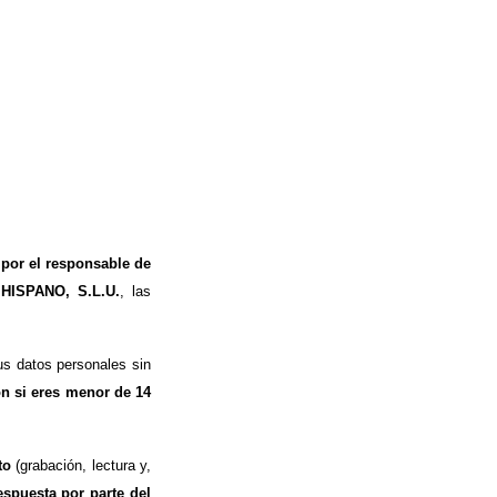
 por el responsable de
 HISPANO, S.L.U.
, las
s datos personales sin
ón si eres menor de 14
to
(grabación, lectura y,
espuesta por parte del