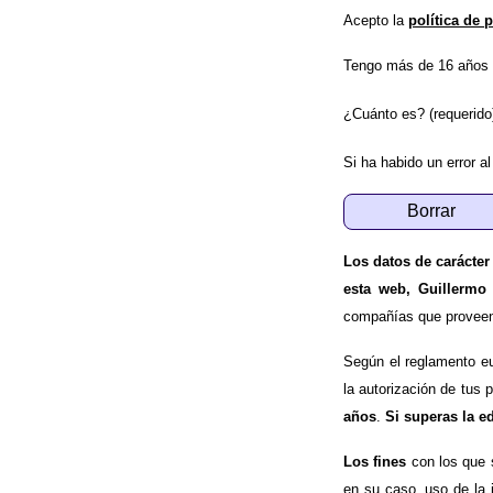
Acepto la
política de 
Tengo más de 16 años 
¿Cuánto es? (requerido
Si ha habido un error al
Los datos de carácter
esta web, Guillermo
compañías que proveen e
Según el reglamento e
la autorización de tus 
años
.
Si superas la e
Los fines
con los que 
en su caso, uso de la 