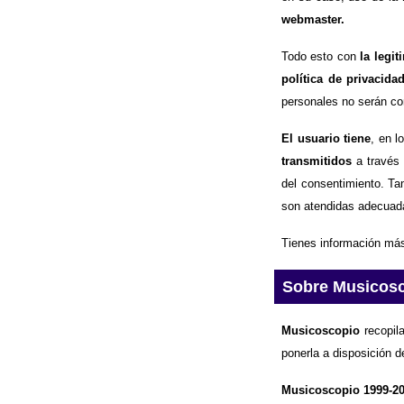
webmaster.
Todo esto con
la legi
política de privacida
personales no serán com
El usuario tiene
, en l
transmitidos
a través 
del consentimiento. Ta
son atendidas adecuad
Tienes información más
Sobre Musicos
Musicoscopio
recopila
ponerla a disposición d
Musicoscopio 1999-2