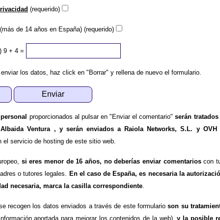
privacidad
(requerido)
(más de 14 años en España) (requerido)
)
9 + 4 =
 enviar los datos, haz click en "Borrar" y rellena de nuevo el formulario.
 personal
proporcionados al pulsar en "Enviar el comentario"
serán tratados
 Albaida Ventura , y serán enviados a Raiola Networks, S.L. y OVH
l servicio de hosting de este sitio web.
uropeo,
si eres menor de 16 años, no deberías enviar comentarios
con tu
padres o tutores legales.
En el caso de España, es necesaria la autorizaci
dad necesaria, marca la casilla correspondiente
.
se recogen los datos enviados a través de este formulario
son su tratamien
información aportada para mejorar los contenidos de la web),
y la posible r