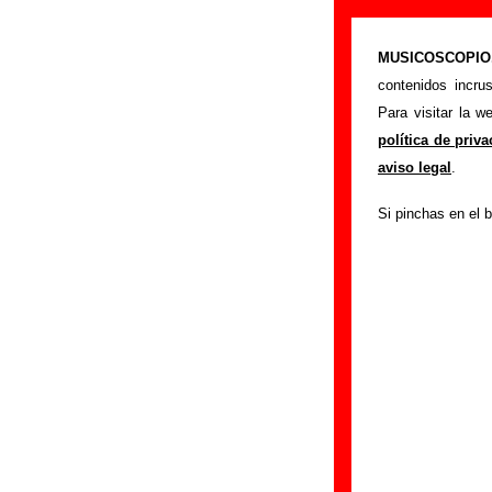
Atom Rhumba -
MUSICOSCOPIO.c
>
Portada
Atom Rh
contenidos incru
Si tienes informac
Para visitar la 
siguiente formula
política de priv
colaboración.
aviso legal
.
Nombre
:
Si pinchas en el b
E-mail
(necesario par
Asunto :
IMPORTANTE:
Musicoscopio NO V