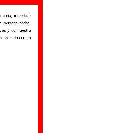
suario, reproducir
s personalizados.
istente mediante el
kies
y de
nuestra
m
.
Gracias por tu
establecidas en su
bre él.