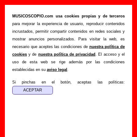
“Denis”, canción de Amphetamine Discharge
(Letra e información)
MUSICOSCOPIO.com usa cookies propias y de terceros
para mejorar la experiencia de usuario, reproducir contenidos
>
>
>
Portada
Amphetamine Discharge
Canciones
Denis
incrustados, permitir compartir contenidos en redes sociales y
Esta página pretende recopilar todo tipo de información
mostrar anuncios personalizados. Para visitar la web, es
sobre la
canción "Denis
" interpretada por
Amphetamine
necesario que aceptes las condiciones de
nuestra política de
Discharge
. Además de su letra, también aparecerá
cookies
y de
nuestra política de privacidad
. El acceso y el
información sobre el autor o los autores, sobre los discos en
uso de esta web se rige además por las condiciones
los que está incluido este tema, sobre la grabación del
establecidas en su
aviso legal
.
mismo, sobre versiones a cargo de otros grupos... Si
encuentras errores o tienes información adicional, puedes
Si pinchas en el botón, aceptas las políticas:
ayudar a
completar esta información
.
Autores, versiones, ediciones... de “Denis”