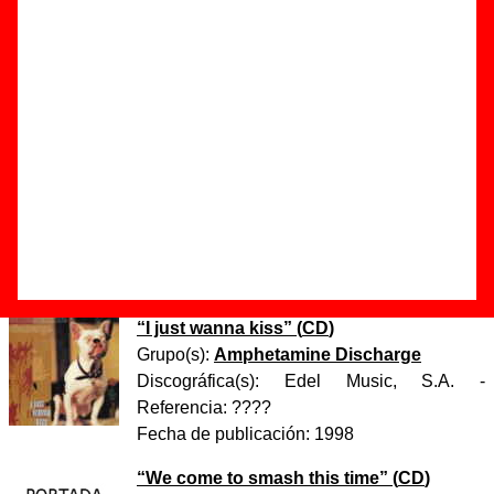
Autor(es) de la letra - ????
Autor(es) de la música - ????
Discos en los que aparece “Denis”
“
Punkadelia - Celebración del 20°
aniversario del punk
” (
CD
)
Grupo(s):
Varios artistas
Discográfica(s):
El Colectivo Karma
-
Referencia:
????
Fecha de publicación:
1996
“
I just wanna kiss
” (
CD
)
Grupo(s):
Amphetamine Discharge
Discográfica(s):
Edel Music, S.A.
-
Referencia:
????
Fecha de publicación:
1998
“
We come to smash this time
” (
CD
)