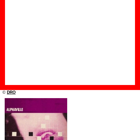
Edición
Título:
El desprecio
Formato:
Maxi 12’’
Fecha de publicación:
1984
Discográfica(s):
DRO
Referencia:
DRO-070
Grupo(s)
:
Alphaville
Diseño
©
DRO