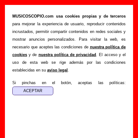
“El desprecio” (Maxi 12’’, 1984) - Alphaville
MUSICOSCOPIO.com usa cookies propias y de terceros
>
>
>
Portada
Alphaville
Discografía
El desprecio
para mejorar la experiencia de usuario, reproducir contenidos
Esta página pretende recopilar todo tipo de información
incrustados, permitir compartir contenidos en redes sociales y
sobre el
disco “El desprecio”
, interpretado por
Alphaville
.
mostrar anuncios personalizados. Para visitar la web, es
Además del listado de canciones incluidas en el disco,
necesario que aceptes las condiciones de
nuestra política de
también se mostrarán en esta página otros tipos de
cookies
y de
nuestra política de privacidad
. El acceso y el
información a medida que estén disponibles: los datos
uso de esta web se rige además por las condiciones
relacionados con su publicación, los créditos de la grabación
establecidas en su
aviso legal
.
de las canciones (productor, músicos, colaboradores y
Si pinchas en el botón, aceptas las políticas:
responsables de la grabación, las mezclas y la
masterización), información sobre otras ediciones en otros
formatos, curiosidades relacionadas con el disco... Si
encuentras errores o tienes información adicional, puedes
ayudar a
completar esta información
.