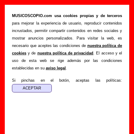
“Zombis en la casa del amor”, canción de
Alaska y Dinarama (Letra e información)
MUSICOSCOPIO.com usa cookies propias y de terceros
para mejorar la experiencia de usuario, reproducir contenidos
>
>
Portada
Alaska y Dinarama
Canciones
incrustados, permitir compartir contenidos en redes sociales y
>
Zombis en la casa del amor
mostrar anuncios personalizados. Para visitar la web, es
necesario que aceptes las condiciones de
nuestra política de
Esta página pretende recopilar todo tipo de información
cookies
y de
nuestra política de privacidad
. El acceso y el
sobre la
canción "Zombis en la casa del amor
"
uso de esta web se rige además por las condiciones
interpretada por
Alaska y Dinarama
. Además de su letra,
establecidas en su
aviso legal
.
también aparecerá información sobre el autor o los autores,
sobre los discos en los que está incluido este tema, sobre la
Si pinchas en el botón, aceptas las políticas:
grabación del mismo, sobre versiones a cargo de otros
grupos... Si encuentras errores o tienes información
adicional, puedes ayudar a
completar esta información
.
Autores, versiones, ediciones... de “Zombis en la