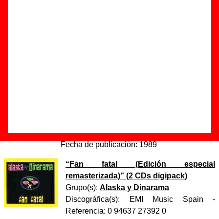
casa del amor”
Autor(es) de la letra - ????
Autor(es) de la música - ????
Discos en los que aparece “Zombis en la casa del amor”
“
Mi novio es un zombi
” (
Maxi 12’’
)
Grupo(s):
Alaska y Dinarama
Discográfica(s):
Hispavox, S.A.
-
Referencia:
????
Fecha de publicación:
1989
“
Fan fatal (Edición especial
remasterizada)
” (
2 CDs digipack
)
Grupo(s):
Alaska y Dinarama
Discográfica(s):
EMI Music Spain
-
Referencia:
0 94637 27392 0