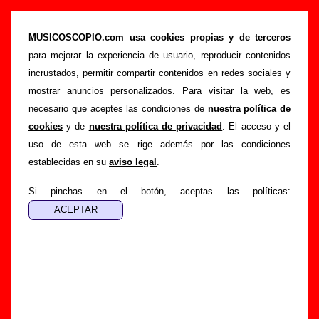
“Sospechas” (Single de vinilo de 7’’, 1988) -
Alaska y Dinarama
MUSICOSCOPIO.com usa cookies propias y de terceros
para mejorar la experiencia de usuario, reproducir contenidos
>
>
>
Portada
Alaska y Dinarama
Discografía
Sospechas
incrustados, permitir compartir contenidos en redes sociales y
Esta página pretende recopilar todo tipo de información
mostrar anuncios personalizados. Para visitar la web, es
sobre el
disco “Sospechas”
, interpretado por
Alaska y
necesario que aceptes las condiciones de
nuestra política de
Dinarama
. Además del listado de canciones incluidas en el
cookies
y de
nuestra política de privacidad
. El acceso y el
disco, también se mostrarán en esta página otros tipos de
uso de esta web se rige además por las condiciones
información a medida que estén disponibles: los datos
establecidas en su
aviso legal
.
relacionados con su publicación, los créditos de la grabación
de las canciones (productor, músicos, colaboradores y
Si pinchas en el botón, aceptas las políticas:
responsables de la grabación, las mezclas y la
masterización), información sobre otras ediciones en otros
formatos, curiosidades relacionadas con el disco... Si
encuentras errores o tienes información adicional, puedes
ayudar a
completar esta información
.