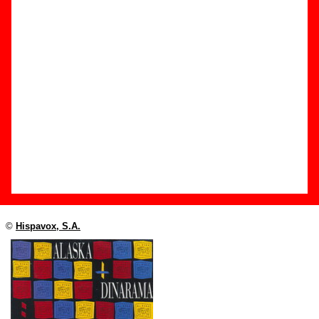
Edición
Título:
Sospechas
Formato:
Single de vinilo de 7’’
Fecha de publicación:
1988
Discográfica(s):
Hispavox, S.A.
Referencia:
(545) 4021817
Grupo(s)
:
Alaska y Dinarama
Diseño
©
Hispavox, S.A.