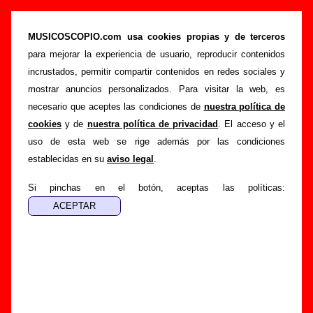
“16 versiones y rarezas - Para Norbert y Cali”
(LP de vinilo de 12’’, 2010) - Airbag
MUSICOSCOPIO.com usa cookies propias y de terceros
para mejorar la experiencia de usuario, reproducir contenidos
>
>
Portada
Airbag
Discografía
incrustados, permitir compartir contenidos en redes sociales y
>
16 versiones y rarezas - Para Norbert y Cali
mostrar anuncios personalizados. Para visitar la web, es
necesario que aceptes las condiciones de
nuestra política de
Esta página pretende recopilar todo tipo de información
cookies
y de
nuestra política de privacidad
. El acceso y el
sobre el
disco “16 versiones y rarezas - Para Norbert y
uso de esta web se rige además por las condiciones
Cali”
, interpretado por
Airbag
. Además del listado de
establecidas en su
aviso legal
.
canciones incluidas en el disco, también se mostrarán en
esta página otros tipos de información a medida que estén
Si pinchas en el botón, aceptas las políticas:
disponibles: los datos relacionados con su publicación, los
créditos de la grabación de las canciones (productor,
músicos, colaboradores y responsables de la grabación, las
mezclas y la masterización), información sobre otras
ediciones en otros formatos, curiosidades relacionadas con
el disco... Si encuentras errores o tienes información
adicional, puedes ayudar a
completar esta información
.