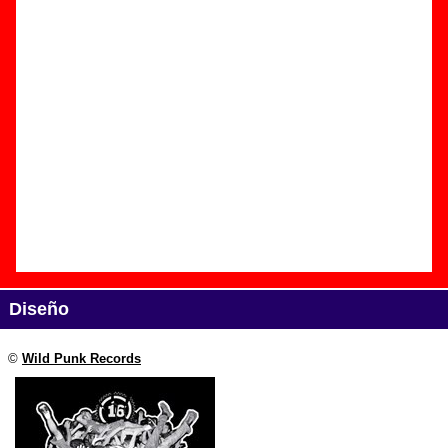
Edición
Título:
16 versiones y rarezas - Para Norbert y Cali
Formato:
LP de vinilo de 12’’
Fecha de publicación:
mayo de 2010
Discográfica(s):
Wild Punk Records
Referencia:
????
Grupo(s)
:
Airbag
Diseño
©
Wild Punk Records