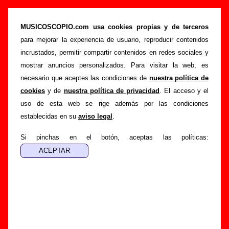
“Them”, canción de Afraid To Speak In Public
(Letra e información)
MUSICOSCOPIO.com usa cookies propias y de terceros
para mejorar la experiencia de usuario, reproducir contenidos
>
>
>
Portada
Afraid To Speak In Public
Canciones
Them
incrustados, permitir compartir contenidos en redes sociales y
Esta página pretende recopilar todo tipo de información
mostrar anuncios personalizados. Para visitar la web, es
sobre la
canción "Them
" interpretada por
Afraid To Speak
necesario que aceptes las condiciones de
nuestra política de
In Public
. Además de su letra, también aparecerá
cookies
y de
nuestra política de privacidad
. El acceso y el
información sobre el autor o los autores, sobre los discos en
uso de esta web se rige además por las condiciones
los que está incluido este tema, sobre la grabación del
establecidas en su
aviso legal
.
mismo, sobre versiones a cargo de otros grupos... Si
encuentras errores o tienes información adicional, puedes
Si pinchas en el botón, aceptas las políticas:
ayudar a
completar esta información
.
Autores, versiones, ediciones... de “Them”