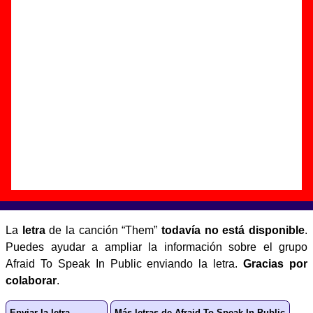
Autor(es) de la letra - ????
Autor(es) de la música - ????
Discos en los que aparece “Them”
“
Afraid To Speak In Public
” (
CD
)
Grupo(s):
Afraid To Speak In Public
Discográfica(s):
Liquid Records
-
Referencia:
LQCD-23
Fecha de publicación:
1997
Letra de “Them”
La
letra
de la canción “Them”
todavía no está disponible
.
Puedes ayudar a ampliar la información sobre el grupo
Afraid To Speak In Public enviando la letra.
Gracias por
colaborar
.
Enviar la letra
Más letras de Afraid To Speak In Public