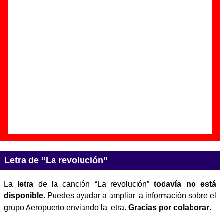
Autor(es) de la letra - ????
Autor(es) de la música - ????
Discos en los que aparece “La revolución”
“
El aspecto del alma
” (
CD
)
Grupo(s):
Aeropuerto
Discográfica(s):
Closer Records
-
Referencia:
????
Fecha de publicación:
26 de noviembre de
2007
Letra de “La revolución”
La
letra
de la canción “La revolución”
todavía no está
disponible
. Puedes ayudar a ampliar la información sobre el
grupo Aeropuerto enviando la letra.
Gracias por colaborar
.