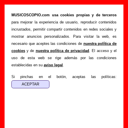
“La revolución”, canción de Aeropuerto (Letra
e información)
MUSICOSCOPIO.com usa cookies propias y de terceros
para mejorar la experiencia de usuario, reproducir contenidos
>
>
>
Portada
Aeropuerto
Canciones
La revolución
incrustados, permitir compartir contenidos en redes sociales y
Esta página pretende recopilar todo tipo de información
mostrar anuncios personalizados. Para visitar la web, es
sobre la
canción "La revolución
" interpretada por
necesario que aceptes las condiciones de
nuestra política de
Aeropuerto
. Además de su letra, también aparecerá
cookies
y de
nuestra política de privacidad
. El acceso y el
información sobre el autor o los autores, sobre los discos en
uso de esta web se rige además por las condiciones
los que está incluido este tema, sobre la grabación del
establecidas en su
aviso legal
.
mismo, sobre versiones a cargo de otros grupos... Si
encuentras errores o tienes información adicional, puedes
Si pinchas en el botón, aceptas las políticas:
ayudar a
completar esta información
.
Autores, versiones, ediciones... de “La
revolución”