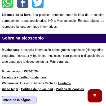
Licencia de la letra
: Los posibles derechos sobre la letra de la canción
corresponden a sus propietarios, NO a Musicoscopio. En esta página, se
reproduce la letra con fines informativos.
Sobre Musicoscopio
Musicoscopio
recopila información sobre grupos españoles (discografias,
biografías, letras...) y festivales musicales para ponerla a disposición de
todo aquel que la desee consultar.
Más detalles
.
Musicoscopio 1999-2026
Facebook
-
Twitter
-
Instagram
Webmaster
: Guillermo Albaida Ventura -
Contacto
Aviso legal
-
Política de privacidad
-
Política de cookies
☰
Inicio de la página
Portada
Biografía