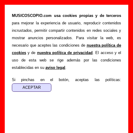
“Gitanita”, canción de 12Twelve (Letra e
información)
MUSICOSCOPIO.com usa cookies propias y de terceros
para mejorar la experiencia de usuario, reproducir contenidos
>
>
>
Portada
12Twelve
Canciones
Gitanita
incrustados, permitir compartir contenidos en redes sociales y
Esta página pretende recopilar todo tipo de información
mostrar anuncios personalizados. Para visitar la web, es
sobre la
canción "Gitanita
" interpretada por
12Twelve
.
necesario que aceptes las condiciones de
nuestra política de
Además de su letra, también aparecerá información sobre el
cookies
y de
nuestra política de privacidad
. El acceso y el
autor o los autores, sobre los discos en los que está incluido
uso de esta web se rige además por las condiciones
este tema, sobre la grabación del mismo, sobre versiones a
establecidas en su
aviso legal
.
cargo de otros grupos... Si encuentras errores o tienes
información adicional, puedes ayudar a
completar esta
Si pinchas en el botón, aceptas las políticas:
información
.
Autores, versiones, ediciones... de “Gitanita”