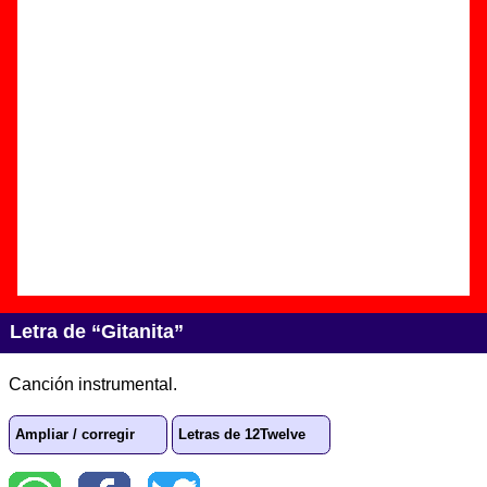
Autor(es) de la letra - - - -
Autor(es) de la música - ????
Discos en los que aparece “Gitanita”
“
L’univers
” (
CD
)
Grupo(s):
12Twelve
Discográfica(s):
Acuarela Discos
-
Referencia:
????
Fecha de publicación:
14 de marzo de
2006
Letra de “Gitanita”
Canción instrumental.
Ampliar / corregir
Letras de 12Twelve