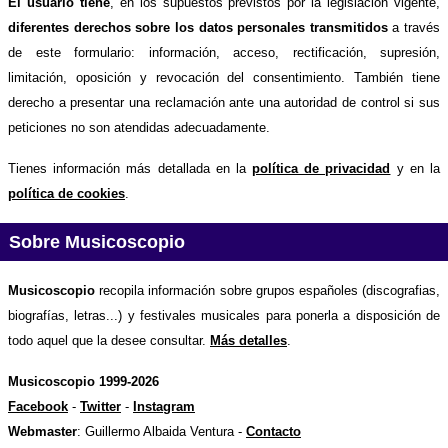
El usuario tiene
, en los supuestos previstos por la legislación vigente,
diferentes derechos sobre los datos personales transmitidos
a través
de este formulario: información, acceso, rectificación, supresión,
limitación, oposición y revocación del consentimiento. También tiene
derecho a presentar una reclamación ante una autoridad de control si sus
peticiones no son atendidas adecuadamente.
Tienes información más detallada en la
política de privacidad
y en la
política de cookies
.
Sobre Musicoscopio
Musicoscopio
recopila información sobre grupos españoles (discografias,
biografías, letras...) y festivales musicales para ponerla a disposición de
todo aquel que la desee consultar.
Más detalles
.
Musicoscopio 1999-2026
Facebook
-
Twitter
-
Instagram
Webmaster
: Guillermo Albaida Ventura -
Contacto