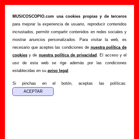
Usura - Añadir o corregir información
MUSICOSCOPIO.com usa cookies propias y de terceros
>
>
Portada
Usura
Añadir
para mejorar la experiencia de usuario, reproducir contenidos
Si tienes información adicional, puedes enviar nueva
incrustados, permitir compartir contenidos en redes sociales y
información o corregir la existente mediante el siguiente
mostrar anuncios personalizados. Para visitar la web, es
formulario o escribiendo un e-mail a
necesario que aceptes las condiciones de
nuestra política de
guialven@musicoscopio.com
.
Gracias por tu
cookies
y de
nuestra política de privacidad
. El acceso y el
colaboración.
uso de esta web se rige además por las condiciones
establecidas en su
aviso legal
.
Nombre
:
Si pinchas en el botón, aceptas las políticas:
E-mail
:
(necesario para obtener respuesta)
Asunto :