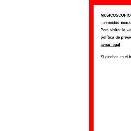
Un Pingüino En
MUSICOSCOPIO.c
>
Portada
Un Pingü
contenidos incru
Si tienes informac
Para visitar la 
siguiente formula
política de priv
colaboración.
aviso legal
.
Nombre
:
Si pinchas en el b
E-mail
(necesario par
Asunto :
IMPORTANTE:
Musicoscopio NO V