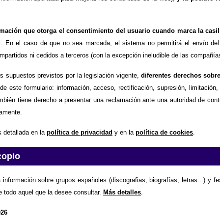
timación que otorga el consentimiento del usuario cuando marca la casil
d
. En el caso de que no sea marcada, el sistema no permitirá el envío del
partidos ni cedidos a terceros (con la excepción ineludible de las compañías
os supuestos previstos por la legislación vigente,
diferentes derechos sobr
de este formulario: información, acceso, rectificación, supresión, limitación
mbién tiene derecho a presentar una reclamación ante una autoridad de contr
amente.
 detallada en la
política de privacidad
y en la
política de cookies
.
copio
 información sobre grupos españoles (discografias, biografías, letras...) y f
e todo aquel que la desee consultar.
Más detalles
.
026