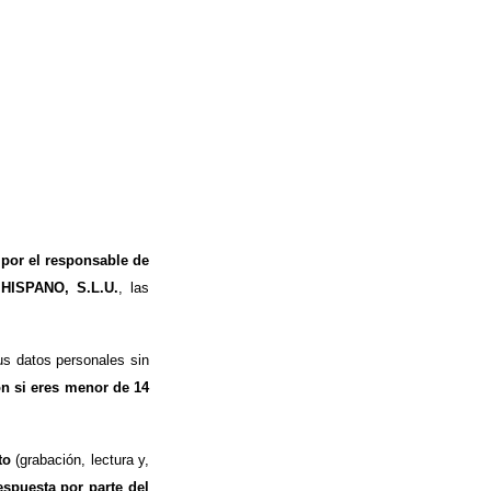
 por el responsable de
 HISPANO, S.L.U.
, las
s datos personales sin
ón si eres menor de 14
to
(grabación, lectura y,
espuesta por parte del