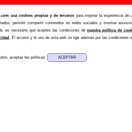
 Mi Ascensor - Añadir o corregir información
om usa cookies propias y de terceros
para mejorar la experiencia de u
>
ino En Mi Ascensor
Añadir
stados, permitir compartir contenidos en redes sociales y mostrar anuncio
ión adicional, puedes enviar nueva información o corregir la ex
web, es necesario que aceptes las condiciones de
nuestra política de coo
rio o escribiendo un e-mail a
guialven@musicoscopio.co
acidad
. El acceso y el uso de esta web se rige además por las condiciones 
otón, aceptas las políticas:
:
a obtener respuesta)
ENDE material discográfico, solo contiene información so