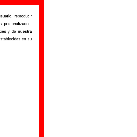
suario, reproducir
s personalizados.
istente mediante el
kies
y de
nuestra
m
.
Gracias por tu
establecidas en su
bre él.