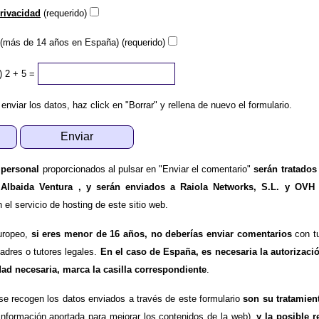
privacidad
(requerido)
(más de 14 años en España) (requerido)
)
2 + 5 =
 enviar los datos, haz click en "Borrar" y rellena de nuevo el formulario.
 personal
proporcionados al pulsar en "Enviar el comentario"
serán tratados
 Albaida Ventura , y serán enviados a Raiola Networks, S.L. y OVH
l servicio de hosting de este sitio web.
uropeo,
si eres menor de 16 años, no deberías enviar comentarios
con tu
padres o tutores legales.
En el caso de España, es necesaria la autorizaci
dad necesaria, marca la casilla correspondiente
.
se recogen los datos enviados a través de este formulario
son su tratamien
información aportada para mejorar los contenidos de la web),
y la posible r