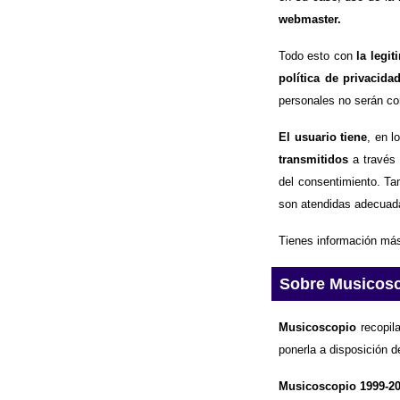
webmaster.
Todo esto con
la legi
política de privacida
personales no serán com
El usuario tiene
, en l
transmitidos
a través 
del consentimiento. Ta
son atendidas adecuad
Tienes información más
Sobre Musicos
Musicoscopio
recopila
ponerla a disposición d
Musicoscopio 1999-2