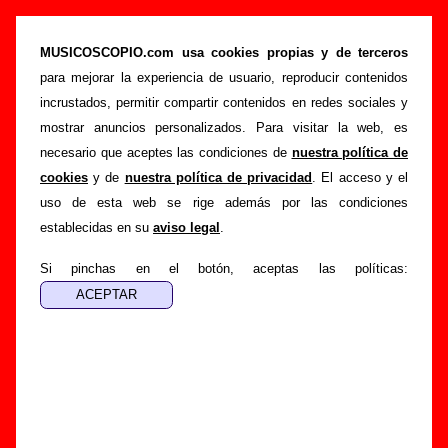
Un Pingüino En Mi Ascensor - Añadir o
corregir información
MUSICOSCOPIO.com usa cookies propias y de terceros
para mejorar la experiencia de usuario, reproducir contenidos
>
>
Portada
Un Pingüino En Mi Ascensor
Añadir
incrustados, permitir compartir contenidos en redes sociales y
Si tienes información adicional, puedes enviar nueva
mostrar anuncios personalizados. Para visitar la web, es
información o corregir la existente mediante el siguiente
necesario que aceptes las condiciones de
nuestra política de
formulario o escribiendo un e-mail a
cookies
y de
nuestra política de privacidad
. El acceso y el
guialven@musicoscopio.com
.
Gracias por tu
uso de esta web se rige además por las condiciones
colaboración.
establecidas en su
aviso legal
.
Nombre
:
Si pinchas en el botón, aceptas las políticas:
E-mail
:
(necesario para obtener respuesta)
Asunto :