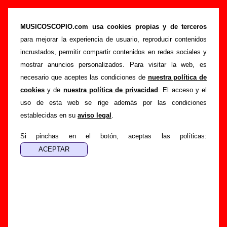
Un Pingüino En Mi Ascensor - Añadir o
corregir información
MUSICOSCOPIO.com usa cookies propias y de terceros
para mejorar la experiencia de usuario, reproducir contenidos
>
>
Portada
Un Pingüino En Mi Ascensor
Añadir
incrustados, permitir compartir contenidos en redes sociales y
Si tienes información adicional, puedes enviar nueva
mostrar anuncios personalizados. Para visitar la web, es
información o corregir la existente mediante el siguiente
necesario que aceptes las condiciones de
nuestra política de
formulario o escribiendo un e-mail a
cookies
y de
nuestra política de privacidad
. El acceso y el
guialven@musicoscopio.com
.
Gracias por tu
uso de esta web se rige además por las condiciones
colaboración.
establecidas en su
aviso legal
.
Nombre
:
Si pinchas en el botón, aceptas las políticas:
E-mail
:
(necesario para obtener respuesta)
Asunto :