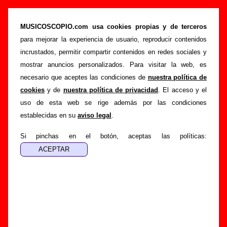
Un Pingüino En Mi Ascensor - Añadir o
corregir información
MUSICOSCOPIO.com usa cookies propias y de terceros
para mejorar la experiencia de usuario, reproducir contenidos
>
>
Portada
Un Pingüino En Mi Ascensor
Añadir
incrustados, permitir compartir contenidos en redes sociales y
Si tienes información adicional, puedes enviar nueva
mostrar anuncios personalizados. Para visitar la web, es
información o corregir la existente mediante el siguiente
necesario que aceptes las condiciones de
nuestra política de
formulario o escribiendo un e-mail a
cookies
y de
nuestra política de privacidad
. El acceso y el
guialven@musicoscopio.com
.
Gracias por tu
uso de esta web se rige además por las condiciones
colaboración.
establecidas en su
aviso legal
.
Nombre
:
Si pinchas en el botón, aceptas las políticas:
E-mail
:
(necesario para obtener respuesta)
Asunto :