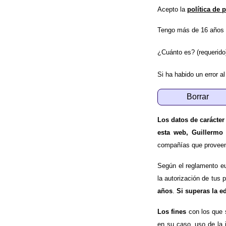
Acepto la
política de 
Tengo más de 16 años 
¿Cuánto es? (requerido
Si ha habido un error al
Los datos de carácter
esta web, Guillermo
compañías que proveen e
Según el reglamento e
la autorización de tus 
años
.
Si superas la e
Los fines
con los que 
en su caso, uso de la 