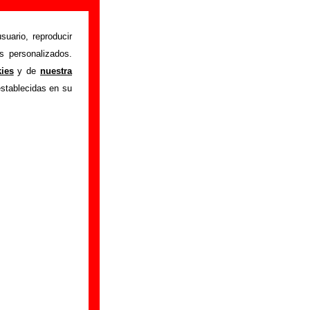
suario, reproducir
s personalizados.
istente mediante el
kies
y de
nuestra
m
.
Gracias por tu
establecidas en su
bre él.