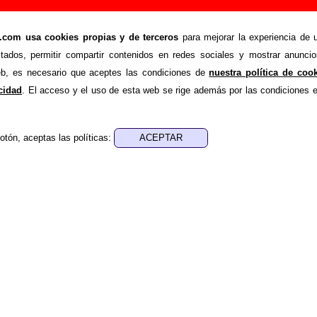
 Mi Ascensor - Añadir o corregir información
om usa cookies propias y de terceros
para mejorar la experiencia de u
>
ino En Mi Ascensor
Añadir
stados, permitir compartir contenidos en redes sociales y mostrar anuncio
ión adicional, puedes enviar nueva información o corregir la ex
web, es necesario que aceptes las condiciones de
nuestra política de coo
rio o escribiendo un e-mail a
guialven@musicoscopio.co
acidad
. El acceso y el uso de esta web se rige además por las condiciones 
otón, aceptas las políticas:
:
a obtener respuesta)
ENDE material discográfico, solo contiene información so