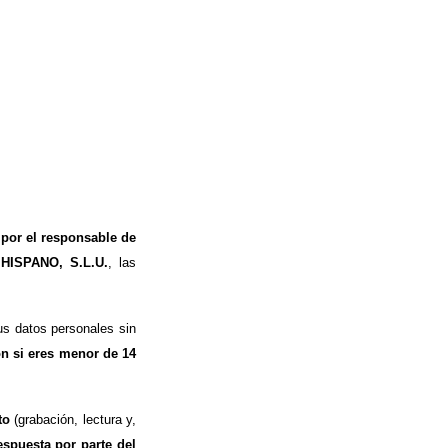
 por el responsable de
 HISPANO, S.L.U.
, las
s datos personales sin
ón si eres menor de 14
to
(grabación, lectura y,
espuesta por parte del