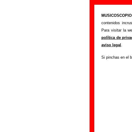
Un Pingüino En
MUSICOSCOPIO.c
>
Portada
Un Pingü
contenidos incru
Si tienes informac
Para visitar la 
siguiente formula
política de priv
colaboración.
aviso legal
.
Nombre
:
Si pinchas en el b
E-mail
(necesario par
Asunto :
IMPORTANTE:
Musicoscopio NO V