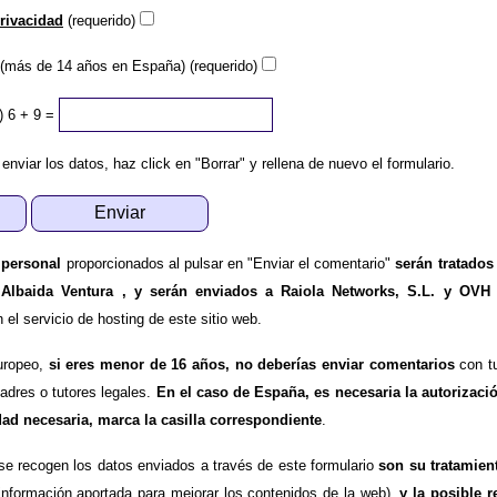
privacidad
(requerido)
(más de 14 años en España) (requerido)
)
6 + 9 =
 enviar los datos, haz click en "Borrar" y rellena de nuevo el formulario.
 personal
proporcionados al pulsar en "Enviar el comentario"
serán tratados
 Albaida Ventura , y serán enviados a Raiola Networks, S.L. y OVH
l servicio de hosting de este sitio web.
uropeo,
si eres menor de 16 años, no deberías enviar comentarios
con tu
padres o tutores legales.
En el caso de España, es necesaria la autorizaci
dad necesaria, marca la casilla correspondiente
.
se recogen los datos enviados a través de este formulario
son su tratamien
información aportada para mejorar los contenidos de la web),
y la posible r