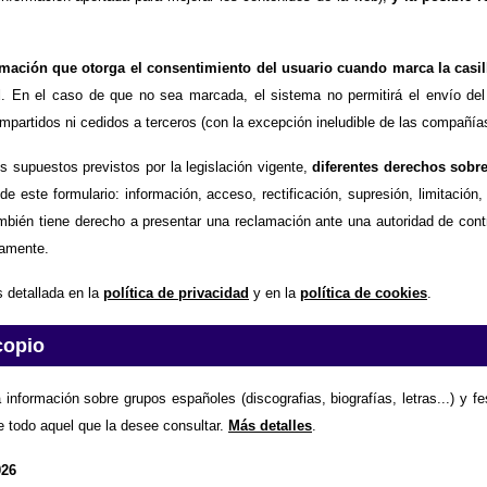
timación que otorga el consentimiento del usuario cuando marca la casil
d
. En el caso de que no sea marcada, el sistema no permitirá el envío del
partidos ni cedidos a terceros (con la excepción ineludible de las compañías
os supuestos previstos por la legislación vigente,
diferentes derechos sobr
de este formulario: información, acceso, rectificación, supresión, limitación
mbién tiene derecho a presentar una reclamación ante una autoridad de contr
amente.
 detallada en la
política de privacidad
y en la
política de cookies
.
copio
 información sobre grupos españoles (discografias, biografías, letras...) y f
e todo aquel que la desee consultar.
Más detalles
.
026