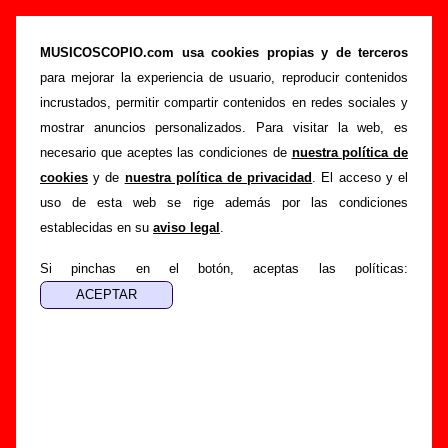
Telefilme - Añadir o corregir información
MUSICOSCOPIO.com usa cookies propias y de terceros
>
>
Portada
Telefilme
Añadir
para mejorar la experiencia de usuario, reproducir contenidos
Si tienes información adicional, puedes enviar nueva
incrustados, permitir compartir contenidos en redes sociales y
información o corregir la existente mediante el siguiente
mostrar anuncios personalizados. Para visitar la web, es
formulario o escribiendo un e-mail a
necesario que aceptes las condiciones de
nuestra política de
guialven@musicoscopio.com
.
Gracias por tu
cookies
y de
nuestra política de privacidad
. El acceso y el
colaboración.
uso de esta web se rige además por las condiciones
establecidas en su
aviso legal
.
Nombre
:
Si pinchas en el botón, aceptas las políticas:
E-mail
:
(necesario para obtener respuesta)
Asunto :