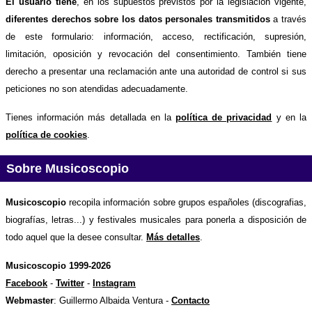
El usuario tiene
, en los supuestos previstos por la legislación vigente,
diferentes derechos sobre los datos personales transmitidos
a través
de este formulario: información, acceso, rectificación, supresión,
limitación, oposición y revocación del consentimiento. También tiene
derecho a presentar una reclamación ante una autoridad de control si sus
peticiones no son atendidas adecuadamente.
Tienes información más detallada en la
política de privacidad
y en la
política de cookies
.
Sobre Musicoscopio
Musicoscopio
recopila información sobre grupos españoles (discografias,
biografías, letras...) y festivales musicales para ponerla a disposición de
todo aquel que la desee consultar.
Más detalles
.
Musicoscopio 1999-2026
Facebook
-
Twitter
-
Instagram
Webmaster
: Guillermo Albaida Ventura -
Contacto