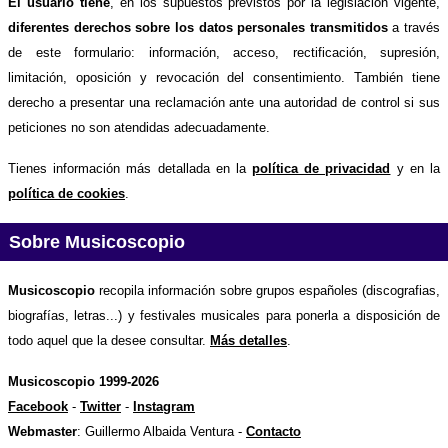
El usuario tiene
, en los supuestos previstos por la legislación vigente,
diferentes derechos sobre los datos personales transmitidos
a través
de este formulario: información, acceso, rectificación, supresión,
limitación, oposición y revocación del consentimiento. También tiene
derecho a presentar una reclamación ante una autoridad de control si sus
peticiones no son atendidas adecuadamente.
Tienes información más detallada en la
política de privacidad
y en la
política de cookies
.
Sobre Musicoscopio
Musicoscopio
recopila información sobre grupos españoles (discografias,
biografías, letras...) y festivales musicales para ponerla a disposición de
todo aquel que la desee consultar.
Más detalles
.
Musicoscopio 1999-2026
Facebook
-
Twitter
-
Instagram
Webmaster
: Guillermo Albaida Ventura -
Contacto