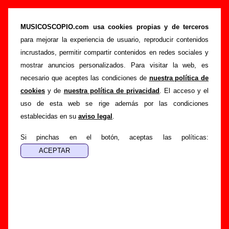
Telefilme - Añadir o corregir información
MUSICOSCOPIO.com usa cookies propias y de terceros
>
>
Portada
Telefilme
Añadir
para mejorar la experiencia de usuario, reproducir contenidos
Si tienes información adicional, puedes enviar nueva
incrustados, permitir compartir contenidos en redes sociales y
información o corregir la existente mediante el siguiente
mostrar anuncios personalizados. Para visitar la web, es
formulario o escribiendo un e-mail a
necesario que aceptes las condiciones de
nuestra política de
guialven@musicoscopio.com
.
Gracias por tu
cookies
y de
nuestra política de privacidad
. El acceso y el
colaboración.
uso de esta web se rige además por las condiciones
establecidas en su
aviso legal
.
Nombre
:
Si pinchas en el botón, aceptas las políticas:
E-mail
:
(necesario para obtener respuesta)
Asunto :