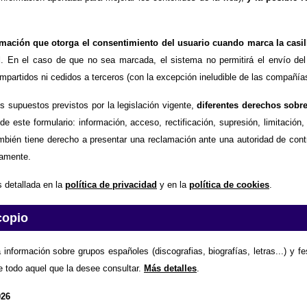
timación que otorga el consentimiento del usuario cuando marca la casil
d
. En el caso de que no sea marcada, el sistema no permitirá el envío del
partidos ni cedidos a terceros (con la excepción ineludible de las compañías
os supuestos previstos por la legislación vigente,
diferentes derechos sobr
de este formulario: información, acceso, rectificación, supresión, limitación
mbién tiene derecho a presentar una reclamación ante una autoridad de contr
amente.
 detallada en la
política de privacidad
y en la
política de cookies
.
copio
 información sobre grupos españoles (discografias, biografías, letras...) y f
e todo aquel que la desee consultar.
Más detalles
.
026