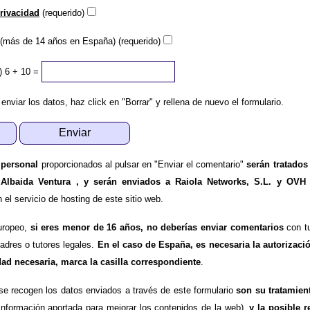
privacidad
(requerido)
(más de 14 años en España) (requerido)
)
6 + 10 =
 enviar los datos, haz click en "Borrar" y rellena de nuevo el formulario.
 personal
proporcionados al pulsar en "Enviar el comentario"
serán tratados
 Albaida Ventura , y serán enviados a Raiola Networks, S.L. y OVH
l servicio de hosting de este sitio web.
uropeo,
si eres menor de 16 años, no deberías enviar comentarios
con tu
padres o tutores legales.
En el caso de España, es necesaria la autorizaci
dad necesaria, marca la casilla correspondiente
.
se recogen los datos enviados a través de este formulario
son su tratamien
información aportada para mejorar los contenidos de la web),
y la posible r