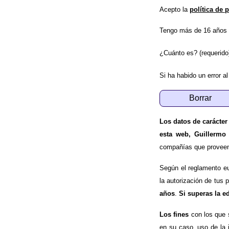
Acepto la
política de 
Tengo más de 16 años 
¿Cuánto es? (requerido
Si ha habido un error al
Los datos de carácter
esta web, Guillermo
compañías que proveen e
Según el reglamento e
la autorización de tus 
años
.
Si superas la e
Los fines
con los que 
en su caso, uso de la 