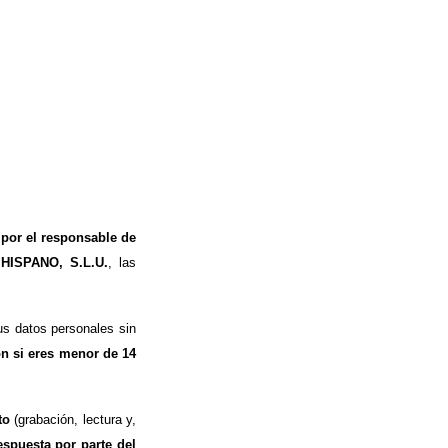
 por el responsable de
 HISPANO, S.L.U.
, las
s datos personales sin
ón si eres menor de 14
to
(grabación, lectura y,
espuesta por parte del