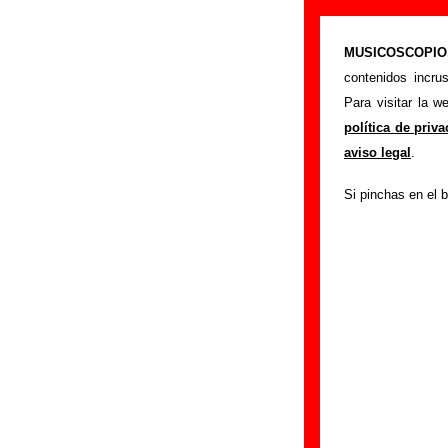
Telefilme - Aña
MUSICOSCOPIO.c
>
Portada
Telefilme
contenidos incru
Si tienes informac
Para visitar la 
siguiente formula
política de priv
colaboración.
aviso legal
.
Nombre
:
Si pinchas en el b
E-mail
(necesario par
Asunto :
IMPORTANTE:
Musicoscopio NO V