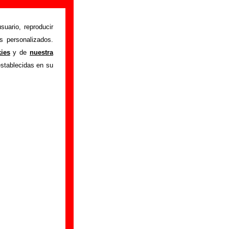
suario, reproducir
s personalizados.
istente mediante el
kies
y de
nuestra
m
.
Gracias por tu
establecidas en su
bre él.