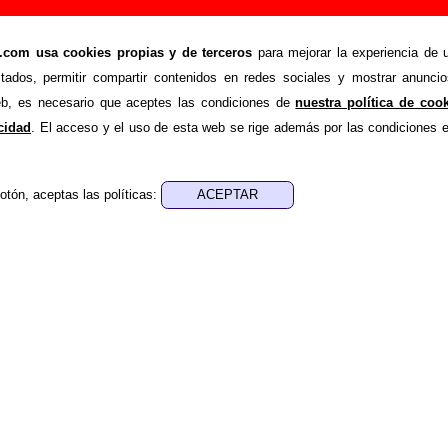
dir o corregir información
om usa cookies propias y de terceros
para mejorar la experiencia de u
>
Añadir
stados, permitir compartir contenidos en redes sociales y mostrar anuncio
ión adicional, puedes enviar nueva información o corregir la ex
web, es necesario que aceptes las condiciones de
nuestra política de coo
rio o escribiendo un e-mail a
guialven@musicoscopio.co
acidad
. El acceso y el uso de esta web se rige además por las condiciones 
otón, aceptas las políticas:
:
a obtener respuesta)
ENDE material discográfico, solo contiene información so