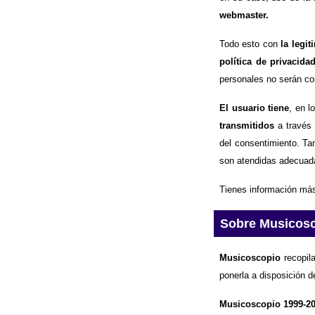
webmaster.
Todo esto con
la legi
política de privacida
personales no serán com
El usuario tiene
, en l
transmitidos
a través 
del consentimiento. Ta
son atendidas adecuad
Tienes información más
Sobre Musicos
Musicoscopio
recopila
ponerla a disposición d
Musicoscopio 1999-2