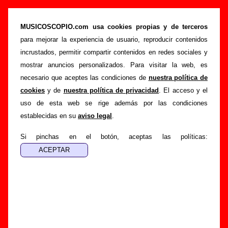
Tarik Y La Fábrica De Colores - Añadir o
corregir información
MUSICOSCOPIO.com usa cookies propias y de terceros
para mejorar la experiencia de usuario, reproducir contenidos
>
>
Portada
Tarik Y La Fábrica De Colores
Añadir
incrustados, permitir compartir contenidos en redes sociales y
Si tienes información adicional, puedes enviar nueva
mostrar anuncios personalizados. Para visitar la web, es
información o corregir la existente mediante el siguiente
necesario que aceptes las condiciones de
nuestra política de
formulario o escribiendo un e-mail a
cookies
y de
nuestra política de privacidad
. El acceso y el
guialven@musicoscopio.com
.
Gracias por tu
uso de esta web se rige además por las condiciones
colaboración.
establecidas en su
aviso legal
.
Nombre
:
Si pinchas en el botón, aceptas las políticas:
E-mail
:
(necesario para obtener respuesta)
Asunto :