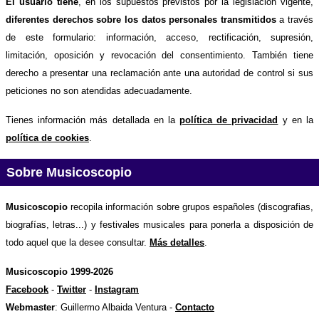
El usuario tiene
, en los supuestos previstos por la legislación vigente,
diferentes derechos sobre los datos personales transmitidos
a través
de este formulario: información, acceso, rectificación, supresión,
limitación, oposición y revocación del consentimiento. También tiene
derecho a presentar una reclamación ante una autoridad de control si sus
peticiones no son atendidas adecuadamente.
Tienes información más detallada en la
política de privacidad
y en la
política de cookies
.
Sobre Musicoscopio
Musicoscopio
recopila información sobre grupos españoles (discografias,
biografías, letras...) y festivales musicales para ponerla a disposición de
todo aquel que la desee consultar.
Más detalles
.
Musicoscopio 1999-2026
Facebook
-
Twitter
-
Instagram
Webmaster
: Guillermo Albaida Ventura -
Contacto