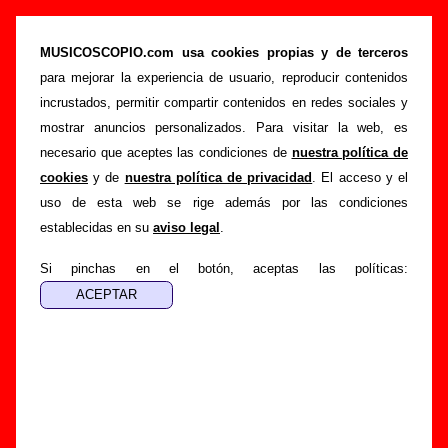
Sr. Chinarro - Añadir o corregir información
MUSICOSCOPIO.com usa cookies propias y de terceros
>
>
Portada
Sr. Chinarro
Añadir
para mejorar la experiencia de usuario, reproducir contenidos
Si tienes información adicional, puedes enviar nueva
incrustados, permitir compartir contenidos en redes sociales y
información o corregir la existente mediante el siguiente
mostrar anuncios personalizados. Para visitar la web, es
formulario o escribiendo un e-mail a
necesario que aceptes las condiciones de
nuestra política de
guialven@musicoscopio.com
.
Gracias por tu
cookies
y de
nuestra política de privacidad
. El acceso y el
colaboración.
uso de esta web se rige además por las condiciones
establecidas en su
aviso legal
.
Nombre
:
Si pinchas en el botón, aceptas las políticas:
E-mail
:
(necesario para obtener respuesta)
Asunto :