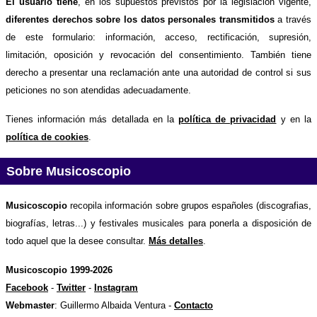
El usuario tiene
, en los supuestos previstos por la legislación vigente,
diferentes derechos sobre los datos personales transmitidos
a través
de este formulario: información, acceso, rectificación, supresión,
limitación, oposición y revocación del consentimiento. También tiene
derecho a presentar una reclamación ante una autoridad de control si sus
peticiones no son atendidas adecuadamente.
Tienes información más detallada en la
política de privacidad
y en la
política de cookies
.
Sobre Musicoscopio
Musicoscopio
recopila información sobre grupos españoles (discografias,
biografías, letras...) y festivales musicales para ponerla a disposición de
todo aquel que la desee consultar.
Más detalles
.
Musicoscopio 1999-2026
Facebook
-
Twitter
-
Instagram
Webmaster
: Guillermo Albaida Ventura -
Contacto