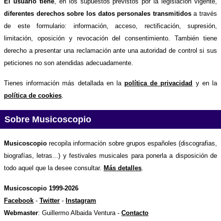
El usuario tiene
, en los supuestos previstos por la legislación vigente,
diferentes derechos sobre los datos personales transmitidos
a través
de este formulario: información, acceso, rectificación, supresión,
limitación, oposición y revocación del consentimiento. También tiene
derecho a presentar una reclamación ante una autoridad de control si sus
peticiones no son atendidas adecuadamente.
Tienes información más detallada en la
política de privacidad
y en la
política de cookies
.
Sobre Musicoscopio
Musicoscopio
recopila información sobre grupos españoles (discografias,
biografías, letras...) y festivales musicales para ponerla a disposición de
todo aquel que la desee consultar.
Más detalles
.
Musicoscopio 1999-2026
Facebook
-
Twitter
-
Instagram
Webmaster
: Guillermo Albaida Ventura -
Contacto