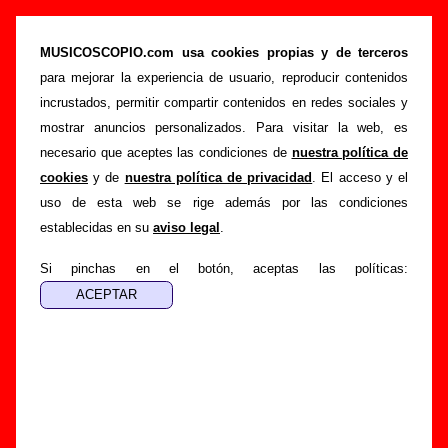
Sr. Chinarro - Añadir o corregir información
MUSICOSCOPIO.com usa cookies propias y de terceros
>
>
Portada
Sr. Chinarro
Añadir
para mejorar la experiencia de usuario, reproducir contenidos
Si tienes información adicional, puedes enviar nueva
incrustados, permitir compartir contenidos en redes sociales y
información o corregir la existente mediante el siguiente
mostrar anuncios personalizados. Para visitar la web, es
formulario o escribiendo un e-mail a
necesario que aceptes las condiciones de
nuestra política de
guialven@musicoscopio.com
.
Gracias por tu
cookies
y de
nuestra política de privacidad
. El acceso y el
colaboración.
uso de esta web se rige además por las condiciones
establecidas en su
aviso legal
.
Nombre
:
Si pinchas en el botón, aceptas las políticas:
E-mail
:
(necesario para obtener respuesta)
Asunto :