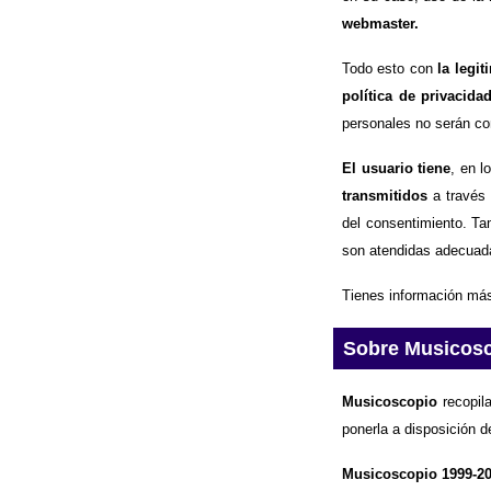
webmaster.
Todo esto con
la legi
política de privacida
personales no serán com
El usuario tiene
, en l
transmitidos
a través 
del consentimiento. Ta
son atendidas adecuad
Tienes información más
Sobre Musicos
Musicoscopio
recopila
ponerla a disposición d
Musicoscopio 1999-2