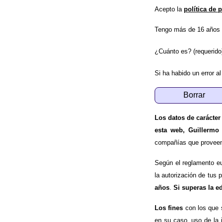
Acepto la
política de 
Tengo más de 16 años 
¿Cuánto es? (requerido
Si ha habido un error al
Los datos de carácter
esta web, Guillermo
compañías que proveen e
Según el reglamento e
la autorización de tus 
años
.
Si superas la e
Los fines
con los que 
en su caso, uso de la 