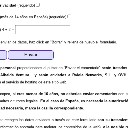
privacidad
(requerido)
(más de 14 años en España) (requerido)
)
4 + 2 =
 enviar los datos, haz click en "Borrar" y rellena de nuevo el formulario.
 personal
proporcionados al pulsar en "Enviar el comentario"
serán tratados
 Albaida Ventura , y serán enviados a Raiola Networks, S.L. y OVH
l servicio de hosting de este sitio web.
uropeo,
si eres menor de 16 años, no deberías enviar comentarios
con tu
padres o tutores legales.
En el caso de España, es necesaria la autorizaci
dad necesaria, marca la casilla correspondiente
.
se recogen los datos enviados a través de este formulario
son su tratamien
información aportada para mejorar los contenidos de la web),
y la posible r