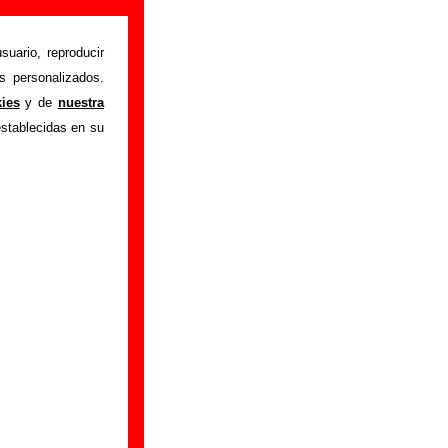
suario, reproducir
s personalizados.
istente mediante el
kies
y de
nuestra
m
.
Gracias por tu
establecidas en su
bre él.