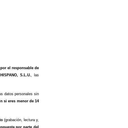
 por el responsable de
 HISPANO, S.L.U.
, las
s datos personales sin
ón si eres menor de 14
to
(grabación, lectura y,
espuesta por parte del