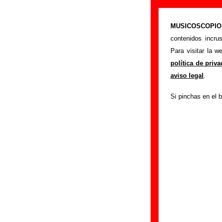
Sr. Chinarro - 
MUSICOSCOPIO.c
>
Portada
Sr. China
contenidos incru
Si tienes informac
Para visitar la 
siguiente formula
política de priv
colaboración.
aviso legal
.
Nombre
:
Si pinchas en el b
E-mail
(necesario par
Asunto :
IMPORTANTE:
Musicoscopio NO V