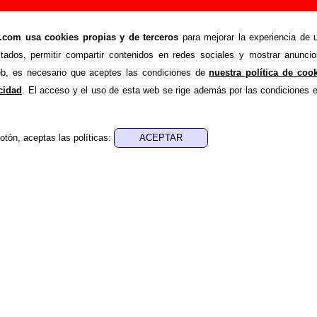
Añadir o corregir información
om usa cookies propias y de terceros
para mejorar la experiencia de u
>
rro
Añadir
stados, permitir compartir contenidos en redes sociales y mostrar anuncio
ión adicional, puedes enviar nueva información o corregir la ex
web, es necesario que aceptes las condiciones de
nuestra política de coo
rio o escribiendo un e-mail a
guialven@musicoscopio.co
acidad
. El acceso y el uso de esta web se rige además por las condiciones 
otón, aceptas las políticas:
:
a obtener respuesta)
ENDE material discográfico, solo contiene información so