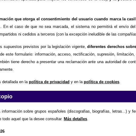
timación que otorga el consentimiento del usuario cuando marca la casil
d
. En el caso de que no sea marcada, el sistema no permitirá el envío del
partidos ni cedidos a terceros (con la excepción ineludible de las compañías
os supuestos previstos por la legislación vigente,
diferentes derechos sobr
de este formulario: información, acceso, rectificación, supresión, limitación
mbién tiene derecho a presentar una reclamación ante una autoridad de contr
amente.
 detallada en la
política de privacidad
y en la
política de cookies
.
copio
 información sobre grupos españoles (discografias, biografías, letras...) y f
e todo aquel que la desee consultar.
Más detalles
.
026