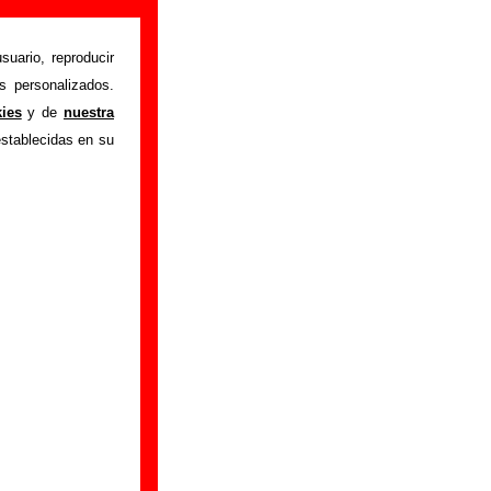
suario, reproducir
s personalizados.
istente mediante el
kies
y de
nuestra
m
.
Gracias por tu
establecidas en su
bre él.