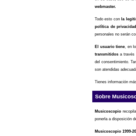
webmaster.
Todo esto con
la legi
política de privacida
personales no serán com
El usuario tiene
, en l
transmitidos
a través 
del consentimiento. Ta
son atendidas adecuad
Tienes información más
Sobre Musicos
Musicoscopio
recopila
ponerla a disposición d
Musicoscopio 1999-2