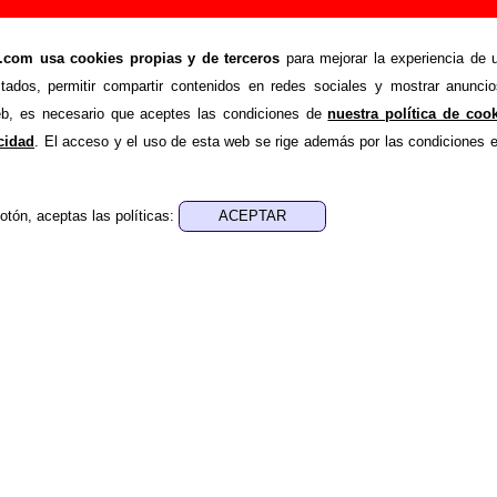
 - Añadir o corregir información
om usa cookies propias y de terceros
para mejorar la experiencia de u
>
 Total
Añadir
stados, permitir compartir contenidos en redes sociales y mostrar anuncio
ión adicional, puedes enviar nueva información o corregir la ex
web, es necesario que aceptes las condiciones de
nuestra política de coo
rio o escribiendo un e-mail a
guialven@musicoscopio.co
acidad
. El acceso y el uso de esta web se rige además por las condiciones 
otón, aceptas las políticas:
:
a obtener respuesta)
ENDE material discográfico, solo contiene información so