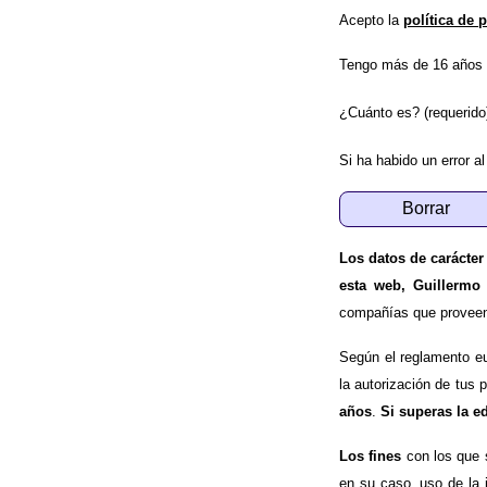
Acepto la
política de 
Tengo más de 16 años 
¿Cuánto es? (requerido
Si ha habido un error al
Los datos de carácter
esta web, Guillermo
compañías que proveen e
Según el reglamento e
la autorización de tus 
años
.
Si superas la e
Los fines
con los que 
en su caso, uso de la 