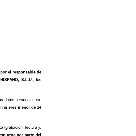
 por el responsable de
 HISPANO, S.L.U.
, las
s datos personales sin
ón si eres menor de 14
to
(grabación, lectura y,
espuesta por parte del