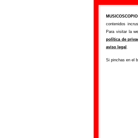
Siniestro Total
MUSICOSCOPIO.c
>
Portada
Siniestro
contenidos incru
Si tienes informac
Para visitar la 
siguiente formula
política de priv
colaboración.
aviso legal
.
Nombre
:
Si pinchas en el b
E-mail
(necesario par
Asunto :
IMPORTANTE:
Musicoscopio NO V