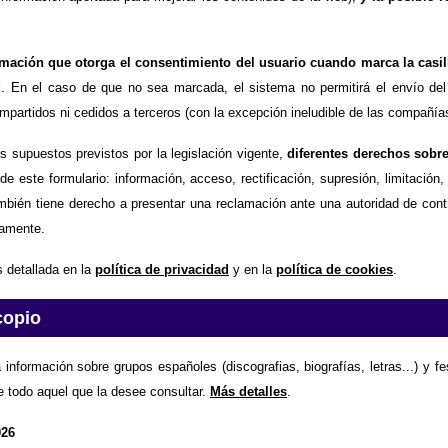
timación que otorga el consentimiento del usuario cuando marca la casil
d
. En el caso de que no sea marcada, el sistema no permitirá el envío del
partidos ni cedidos a terceros (con la excepción ineludible de las compañías
os supuestos previstos por la legislación vigente,
diferentes derechos sobr
de este formulario: información, acceso, rectificación, supresión, limitación
mbién tiene derecho a presentar una reclamación ante una autoridad de contr
amente.
 detallada en la
política de privacidad
y en la
política de cookies
.
copio
 información sobre grupos españoles (discografias, biografías, letras...) y f
e todo aquel que la desee consultar.
Más detalles
.
026