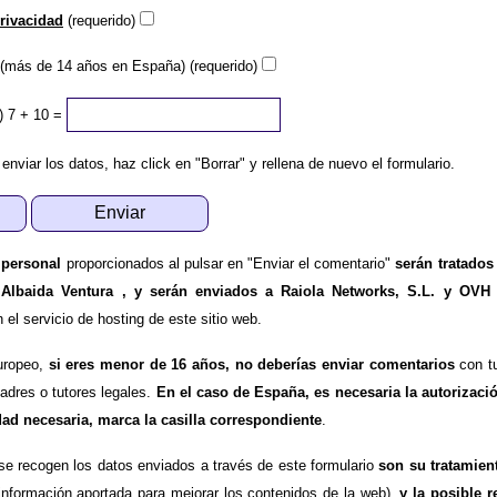
privacidad
(requerido)
(más de 14 años en España) (requerido)
)
7 + 10 =
 enviar los datos, haz click en "Borrar" y rellena de nuevo el formulario.
 personal
proporcionados al pulsar en "Enviar el comentario"
serán tratados
 Albaida Ventura , y serán enviados a Raiola Networks, S.L. y OVH
l servicio de hosting de este sitio web.
uropeo,
si eres menor de 16 años, no deberías enviar comentarios
con tu
padres o tutores legales.
En el caso de España, es necesaria la autorizaci
dad necesaria, marca la casilla correspondiente
.
se recogen los datos enviados a través de este formulario
son su tratamien
información aportada para mejorar los contenidos de la web),
y la posible r